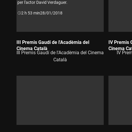
per l'actor David Verdaguer.
Durada:
2 h 53 min
28/01/2018
III Premis Gaudí de l'Acadèmia del
IV Premis 
Cinema Català
Cinema Ca
III Premis Gaudí de l'Acadèmia del Cinema
IV Prem
Durada:
Durada:
Català