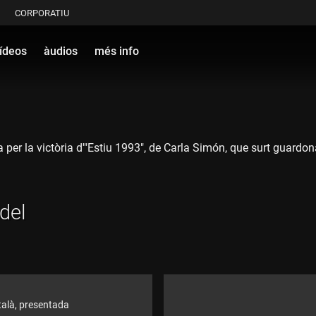
CORPORATIU
ídeos
àudios
més info
r la victòria d'"Estiu 1993", de Carla Simón, que surt guardonada
del
talà, presentada