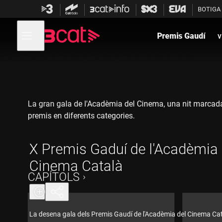
Anar
Anar
BOTIGA
a
al
la
contingut
Obre
navegació
menú
Premis Gaudí
v
de
principal
navegació
La gran gala de l'Acadèmia del Cinema, una nit marcada pe
premis en diferents categories.
X Premis Gaduí de l'Acadèmia 
Cinema Català
CAPÍTOLS
La desena gala dels Premis Gaudí de l'Acadèmia del Cinema Ca