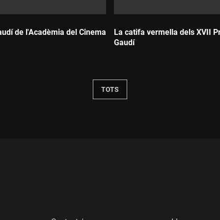
audí de l'Acadèmia del Cinema
La catifa vermella dels XVII 
Gaudí
Durada:
TOTS