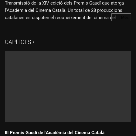
Transmissió de la XIV edició dels Premis Gaudí que atorga
l'Acadèmia del Cinema Català. Un total de 28 produccions
catalanes es disputen el reconeixement del cinema del nostre
…
Més
país en una gala que se celebra aquest any a la Sala Oval del
Museu Nacional d'Art de Catalunya (MNAC), a Barcelona.
CAPÍTOLS
III Premis Gaudí de l'Acadèmia del Cinema Català