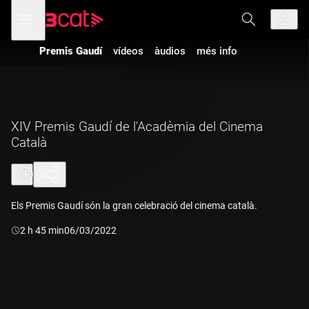
Anar
Anar
Obre
menú
a
al
de
la
contingut
navegació
navegació
Premis Gaudí
vídeos
àudios
més info
principal
XIV Premis Gaudí de l'Acadèmia del Cinema
Català
Els Premis Gaudí són la gran celebració del cinema català.
Durada:
2 h 45 min
06/03/2022