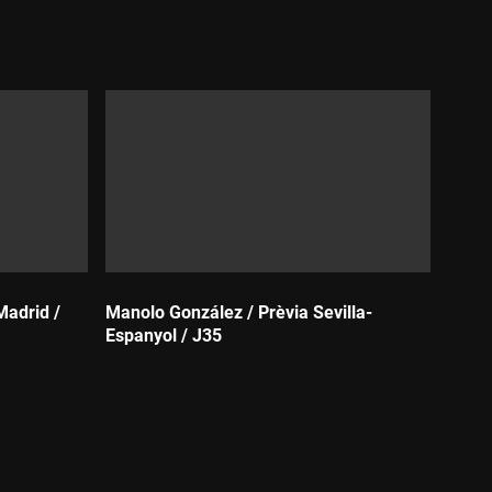
Durada:
Madrid /
Manolo González / Prèvia Sevilla-
Espanyol / J35
Durada: