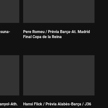
asuna-
Pere Romeu / Prèvia Barça-At. Madrid
Final Copa de la Reina
Durada:
anyol-Ath.
Hansi Flick / Prèvia Alabès-Barça / J36