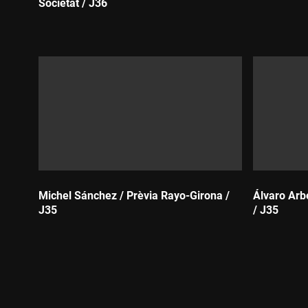
Societat / J36
Durada:
Durada:
Michel Sánchez / Prèvia Rayo-Girona /
Álvaro Arb
J35
/ J35
Durada:
Durada: