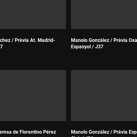
chez / Prèvia At. Madrid-
Manolo González / Prèvia Os
37
Espanyol / J37
Durada:
emsa de Florentino Pérez
Manolo González / Prèvia Esp