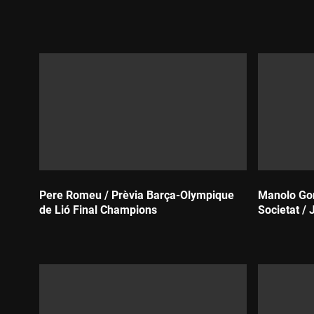
Durada:
Durada:
Pere Romeu / Prèvia Barça-Olympique
Manolo Gon
de Lió Final Champions
Societat / 
Durada:
Durada: