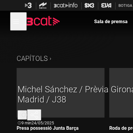
Anar
Anar
BOTIGA
a
al
la
contingut
Obre
navegació
menú
Sala de premsa
de
principal
navegació
CAPÍTOLS
Michel Sánchez / Prèvia Giron
Madrid / J38
Durada:
9 min
24/05/2025
Presa possessió Junta Barça
Roda de pr