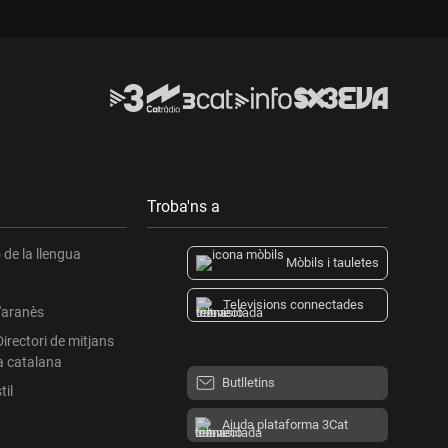
Troba'ns a
de la llengua
Mòbils i tauletes
Televisions connectades
l'aranès
Directori de mitjans
a catalana
Butlletins
til
Ajuda plataforma 3Cat