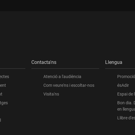
Contacta'ns
Llengua
ectes
Atenció a l'audiència
Promoció 
ient
Com veure'ns i escoltar-nos
ésAdir
nt
Visita'ns
Espai de 
atges
Bon dia. 
en llengu
Llibre d'es
l