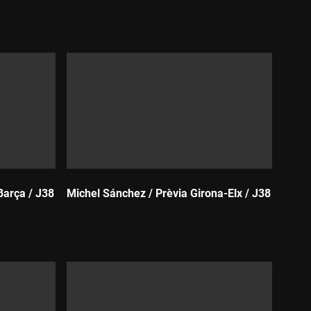
Durada:
Barça / J38
Michel Sánchez / Prèvia Girona-Elx / J38
Durada: