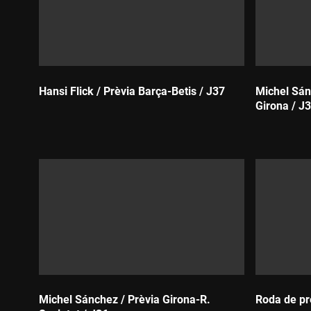
Hansi Flick / Prèvia Barça-Betis / J37
Michel Sán
Girona / J
Durada:
Durada:
Michel Sánchez / Prèvia Girona-R.
Roda de pr