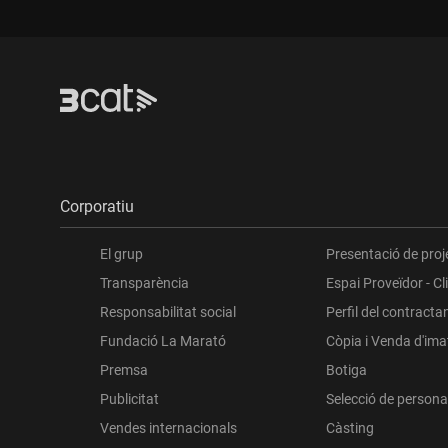
Corporatiu
El grup
Presentació de proj
Transparència
Espai Proveïdor - Cl
Responsabilitat social
Perfil del contracta
Fundació La Marató
Còpia i Venda d'im
Premsa
Botiga
Publicitat
Selecció de persona
Vendes internacionals
Càsting