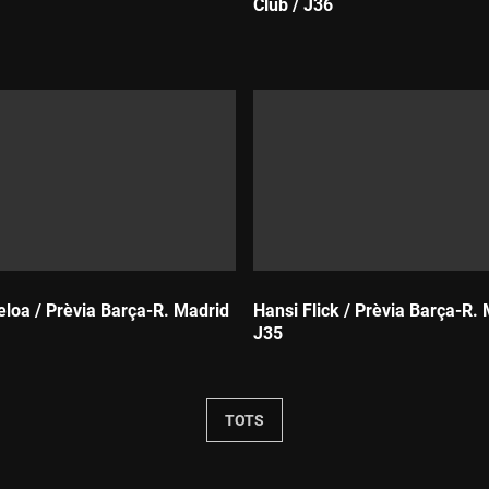
Club / J36
Durada:
eloa / Prèvia Barça-R. Madrid
Hansi Flick / Prèvia Barça-R. 
J35
Durada:
TOTS