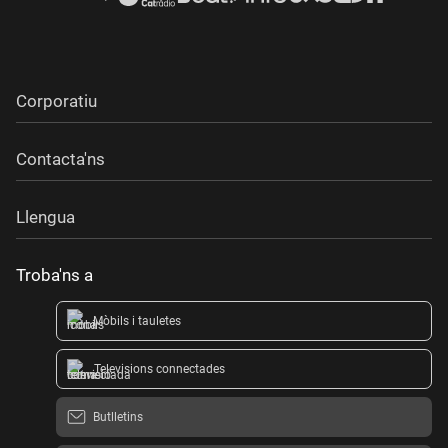
Corporatiu
Contacta'ns
Llengua
Troba'ns a
Mòbils i tauletes
Televisions connectades
Butlletins