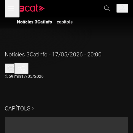
Anar
Anar
Obre
menú
a
al
de
la
contingut
navegació
navegació
Notícies 3CatInfo
capítols
principal
Notícies 3CatInfo - 17/05/2026 - 20:00
Durada:
59 min
17/05/2026
CAPÍTOLS