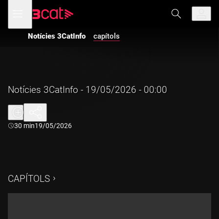
Anar
Anar
Obre
menú
a
al
de
la
contingut
navegació
navegació
Notícies 3CatInfo
capítols
principal
Notícies 3CatInfo - 19/05/2026 - 00:00
Durada:
30 min
19/05/2026
CAPÍTOLS