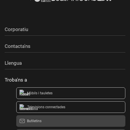
Corporatiu
Contacta'ns
Llengua
Troba'ns a
Mòbils i tauletes
Televisions connectades
Butlletins