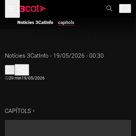
Anar
Anar
Obre
menú
a
al
de
la
contingut
navegació
navegació
Notícies 3CatInfo
capítols
principal
Notícies 3CatInfo - 19/05/2026 - 00:30
Durada:
29 min
19/05/2026
CAPÍTOLS