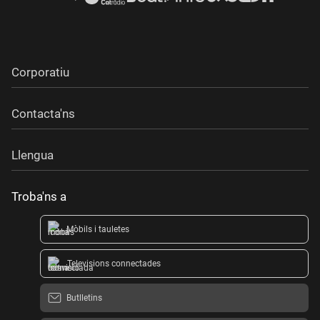
Corporatiu
Contacta'ns
Llengua
Troba'ns a
Mòbils i tauletes
Televisions connectades
Butlletins