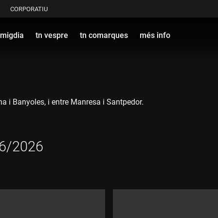
CORPORATIU
 migdia
tn vespre
tn comarques
més info
na i Banyoles, i entre Manresa i Santpedor.
06/2026