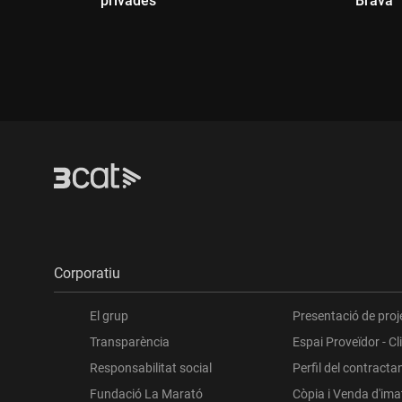
privades
Brava
Dur
Durada:
Corporatiu
El grup
Presentació de proj
Transparència
Espai Proveïdor - Cl
Responsabilitat social
Perfil del contracta
Fundació La Marató
Còpia i Venda d'im