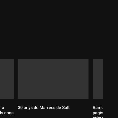
Durada:
30 anys de Marrecs de Salt
Ramon Bellmun
ls dona
pagès que es 