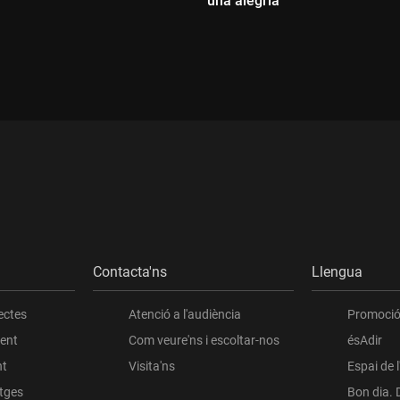
una alegria"
ada:
Durada:
Contacta'ns
Llengua
ectes
Atenció a l'audiència
Promoció 
ient
Com veure'ns i escoltar-nos
ésAdir
nt
Visita'ns
Espai de 
atges
Bon dia. 