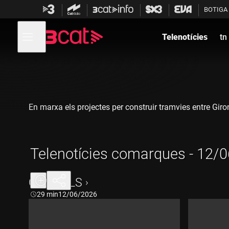
Anar
Anar
BOTIGA
a
al
la
contingut
Obre
navegació
menú
Telenotícies
tn
de
principal
navegació
En marxa els projectes per construir tramvies entre Giro
Telenotícies comarques - 12/
CAPÍTOLS
Durada:
29 min
12/06/2026