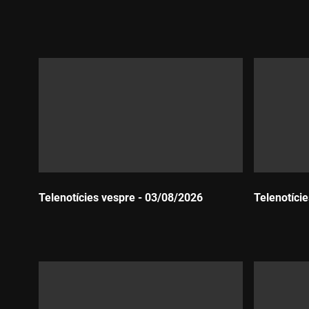
Durada:
Durada:
Telenotícies vespre - 03/08/2026
Telenotíci
Durada:
Durada: