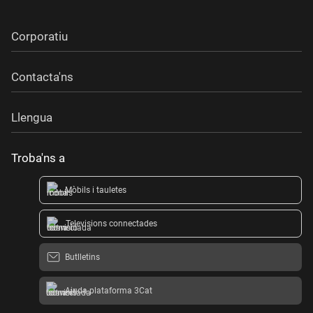
Corporatiu
Contacta'ns
Llengua
Troba'ns a
Mòbils i tauletes
Televisions connectades
Butlletins
Ajuda plataforma 3Cat