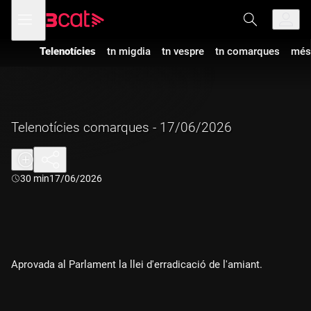
Anar
Anar
Obre
menú
a
al
de
la
contingut
navegació
navegació
Telenotícies
tn migdia
tn vespre
tn comarques
més
principal
Telenotícies comarques - 17/06/2026
Durada:
30 min
17/06/2026
Aprovada al Parlament la llei d'erradicació de l'amiant.