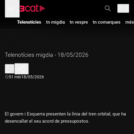
Anar
Anar
Obre
menú
a
al
de
la
contingut
navegació
navegació
Telenotícies
tn migdia
tn vespre
tn comarques
més
principal
Telenotícies migdia - 18/05/2026
Durada:
51 min
18/05/2026
El govern i Esquerra presenten la línia del tren orbital, que ha
desencallat el seu acord de pressupostos.