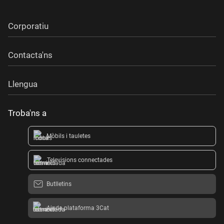
Corporatiu
Contacta'ns
Llengua
Troba'ns a
Mòbils i tauletes
Televisions connectades
Butlletins
Ajuda plataforma 3Cat