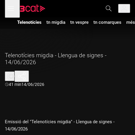
Anar
Anar
Obre
menú
a
al
de
la
contingut
navegació
navegació
Telenotícies
tn migdia
tn vespre
tn comarques
més
principal
Telenotícies migdia - Llengua de signes -
14/06/2026
Durada:
41 min
14/06/2026
Emissió del "Telenotícies migdia" - Llengua de signes -
14/06/2026