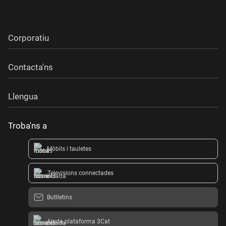
Corporatiu
Contacta'ns
Llengua
Troba'ns a
Mòbils i tauletes
Televisions connectades
Butlletins
Ajuda plataforma 3Cat