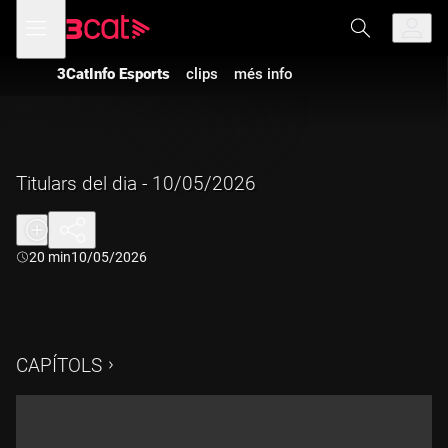
Anar
Anar
Obre
menú
a
al
de
la
contingut
navegació
navegació
3CatInfo Esports
clips
més info
principal
Titulars del dia - 10/05/2026
Durada:
20 min
10/05/2026
CAPÍTOLS