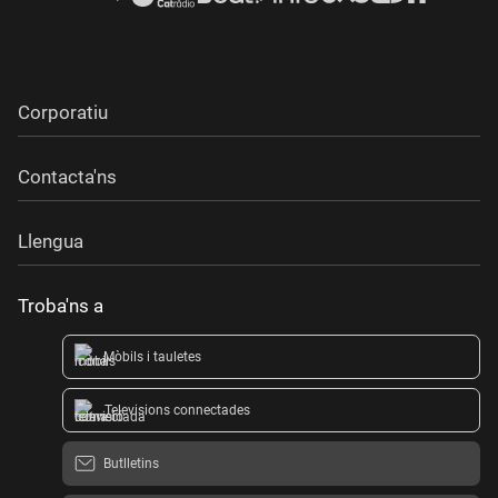
Corporatiu
Contacta'ns
Llengua
Troba'ns a
Mòbils i tauletes
Televisions connectades
Butlletins