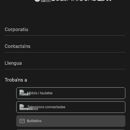
Corporatiu
Contacta'ns
Llengua
Troba'ns a
Mòbils i tauletes
Televisions connectades
Butlletins