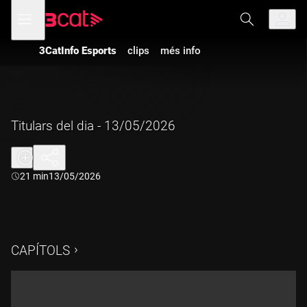
Anar
Anar
Obre
menú
a
al
de
la
contingut
navegació
navegació
3CatInfo Esports
clips
més info
principal
Titulars del dia - 13/05/2026
Durada:
21 min
13/05/2026
CAPÍTOLS