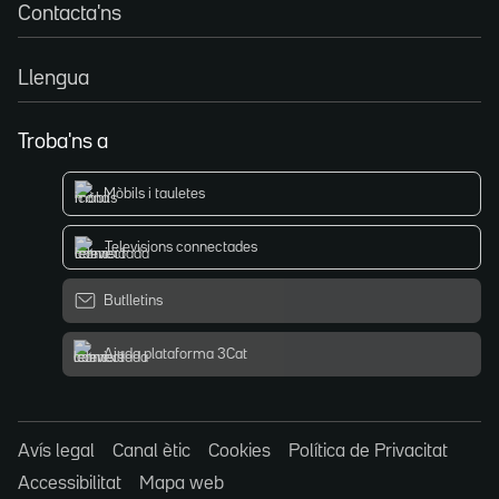
Contacta'ns
Llengua
Troba'ns a
Mòbils i tauletes
Televisions connectades
Butlletins
Ajuda plataforma 3Cat
Avís legal
Canal ètic
Cookies
Política de Privacitat
Accessibilitat
Mapa web