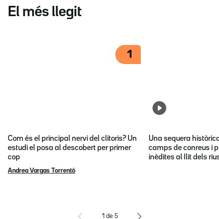
El més llegit
1
Com és el principal nervi del clítoris? Un
Una sequera històric
estudi el posa al descobert per primer
camps de conreus i p
cop
inèdites al llit dels riu
Andrea Vargas Torrentó
1
de
5