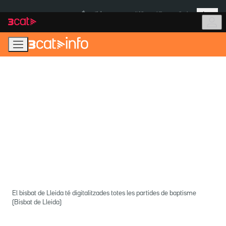
Anar
Anar
Més
a
al
És notícia:
Itàlia
Ulleres eclipsi
la
contingut
navegació
principal
El bisbat de Lleida té digitalitzades totes les partides de baptisme
(Bisbat de Lleida)