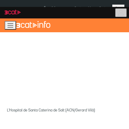
Anar
Anar
Més
a
al
És notícia:
Ceuta
Menors Ceuta
la
contingut
navegació
principal
L'Hospital de Santa Caterina de Salt (ACN/Gerard Vilà)