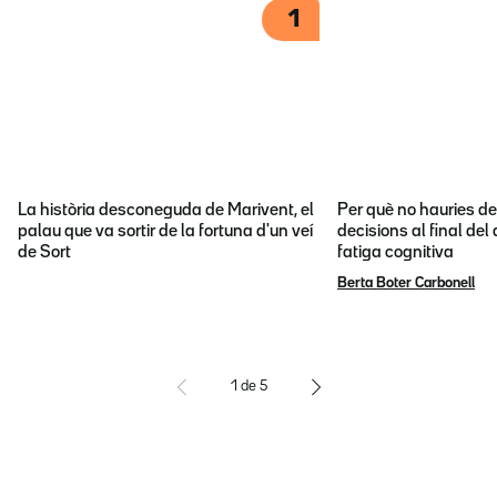
1
La història desconeguda de Marivent, el
Per què no hauries d
palau que va sortir de la fortuna d'un veí
decisions al final del
de Sort
fatiga cognitiva
Berta Boter Carbonell
1
de
5