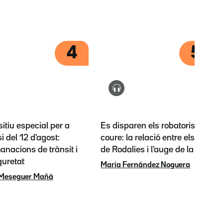
4
5
itiu especial per a
Es disparen els robatoris de
si del 12 d'agost:
coure: la relació entre els talls
nacions de trànsit i
de Rodalies i l'auge de la IA
guretat
Maria Fernández Noguera
 Meseguer Mañá