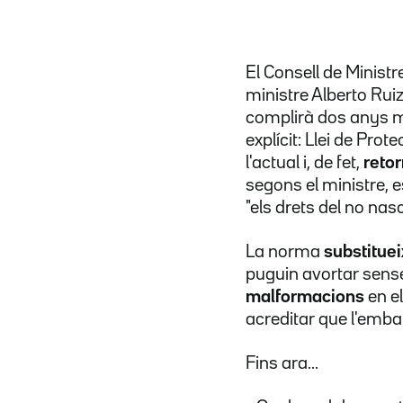
El Consell de Minist
ministre Alberto Rui
complirà
dos anys mé
explícit: Llei de Pro
l'actual i, de fet,
retor
segons el ministre, es
"els drets del no nasc
La norma
substituei
puguin avortar sense
malformacions
en el
acreditar que l'embar
Fins ara...