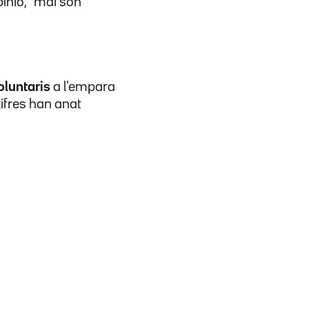
inió, "mai són
oluntaris
a l'empara
xifres han anat