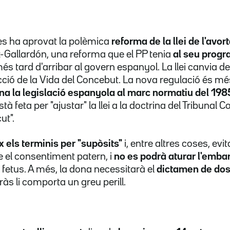
res ha aprovat la polèmica
reforma de la llei de l'avo
z-Gallardón, una reforma que el PP tenia
al seu progr
s tard d'arribar al govern espanyol. La llei canvia d
tecció de la Vida del Concebut. La nova regulació és mé
na la legislació espanyola al marc normatiu del 198
tà feta per "ajustar" la llei a la doctrina del Tribunal 
ut".
x els terminis per "supòsits"
i, entre altres coses, ev
 el consentiment patern, i
no es podrà aturar l'embar
 fetus. A més, la dona necessitarà el
dictamen de do
às li comporta un greu perill.