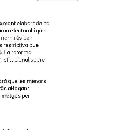
rtament
elaborada pel
ama electoral
i que
e nom i és ben
s restrictiva que
5
. La reforma,
Constitucional sobre
itarà que les menors
às al·legant
s metges
per