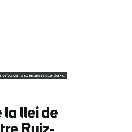
z de Santamaría, en una imatge d'arxiu.
a llei de
tre Ruiz-