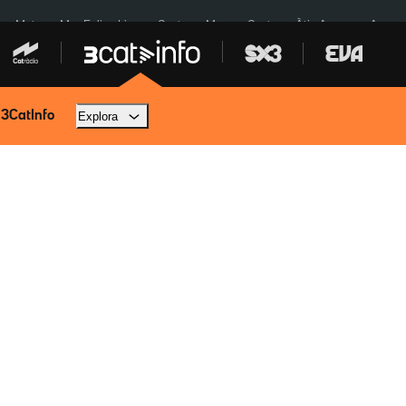
a a Meta
Mor Felipe Lipe
Ceuta
Menors Ceuta
Àtic Ayuso
Aparca
 3CatInfo
Explora