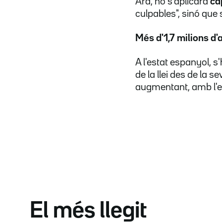
Ara, no s'aplicarà
ca
culpables", sinó que 
Més d'1,7 milions d
A l'estat espanyol, s'
de la llei des de la s
augmentant, amb l'e
El més llegit