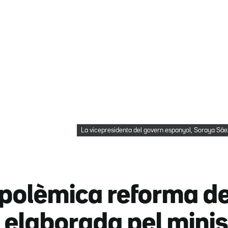
La vicepresidenta del govern espanyol, Soraya Sáe
polèmica reforma de l
 elaborada pel minis