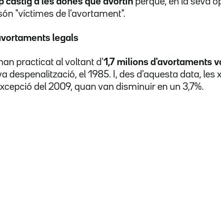
p càstig a les dones que avortin
perquè, en la seva op
són "víctimes de l'avortament".
'avortaments legals
han practicat al voltant d'
1,7 milions d'avortaments v
eva despenalització, el 1985. I, des d'aquesta data, les 
xcepció del 2009, quan van
disminuir
en un 3,7%.