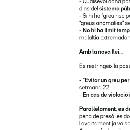
- Qualsevol dona po
dins del
sistema públ
- Si hi ha
"greu risc p
"greus anomalies" 
-
No hi ha límit temp
malaltia extremadamen
Amb la nova llei...
Es restringeix la pos
-
"Evitar un greu peri
setmana 22.
-
En cas de violació
Paral·lelament
,
es d
pena de presó les do
l'avortament ja va so