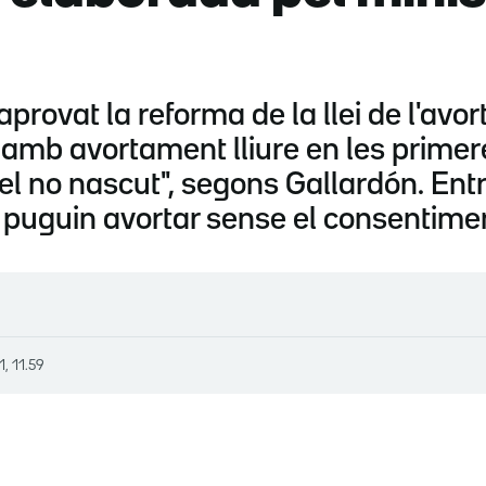
provat la reforma de la llei de l'avo
is, amb avortament lliure en les prim
del no nascut", segons Gallardón. Entr
 puguin avortar sense el consentime
1, 11.59