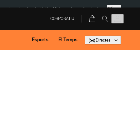
Més
ment agost
Fundació Mas Miró
eBay
Perpinyà
CORPORATIU
Esports
El Temps
Directes