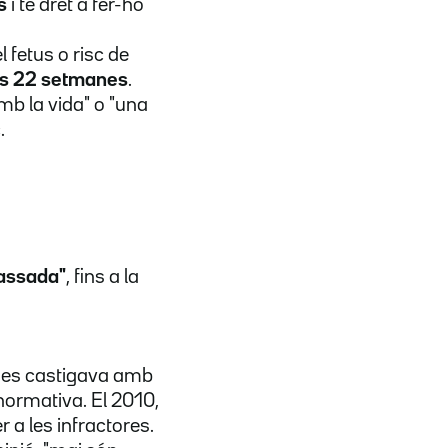
s
i té dret a fer-ho
l fetus o risc de
les 22 setmanes
.
mb la vida" o "una
.
assada"
, fins a la
0 es castigava amb
normativa. El 2010,
 a les infractores.