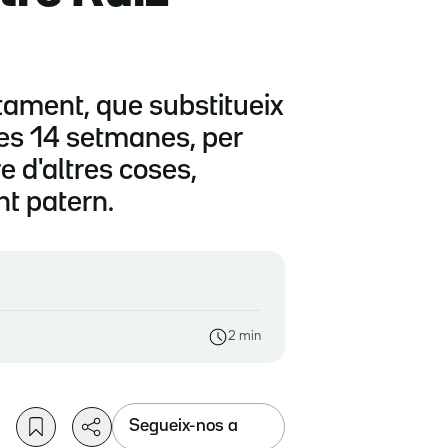
rtament, que substitueix
eres 14 setmanes, per
e d'altres coses,
nt patern.
2 min
Segueix-nos a