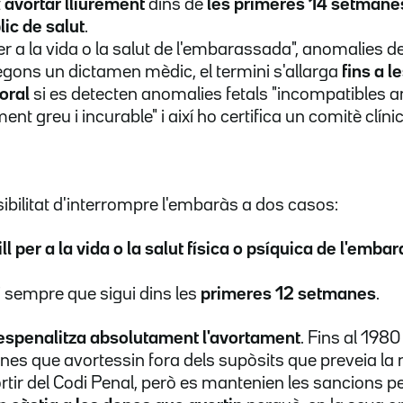
t
avortar lliurement
dins de
les primeres 14 setmane
ic de salut
.
er a la vida o la salut de l'embarassada", anomalies de
segons un
dictamen
mèdic, el termini s'allarga
fins a 
oral
si es detecten anomalies fetals "incompatibles a
t greu i incurable" i així ho certifica un comitè clínic
sibilitat d'interrompre l'embaràs a dos casos:
ll per a la vida o la salut física o
psíquica
de l'embar
i sempre que sigui dins les
primeres 12 setmanes
.
espenalitza absolutament l'avortament
. Fins al 198
nes que avortessin fora dels supòsits que preveia la 
rtir del Codi Penal, però es mantenien les sancions per