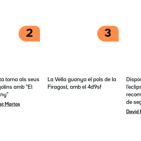
2
3
ta torna als seus
La Vella guanya el pols de la
Dispos
olins amb "El
Firagost, amb el 4d9sf
l'eclip
any"
recoma
de se
st Martos
David