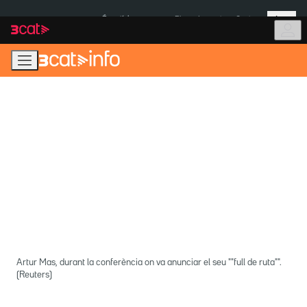
Anar
Anar
Més
a
al
És notícia:
Pluges Inuncat
Ceuta
la
contingut
navegació
principal
Artur Mas, durant la conferència on va anunciar el seu ""full de ruta"".
(Reuters)