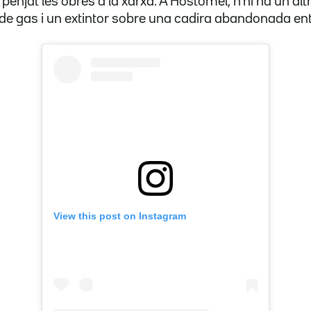
penjat les obres a la xarxa. A Hostómel, n'hi ha un alt
e gas i un extintor sobre una cadira abandonada entr
View this post on Instagram