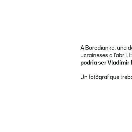
A Borodianka, una de
ucraïneses a l'abril
podria ser Vladímir 
Un fotògraf que treba