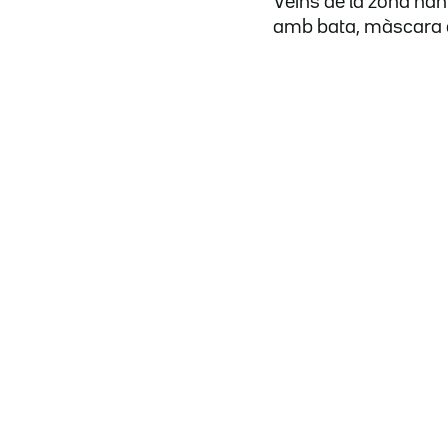
Veïns de la zona han 
amb bata, màscara d