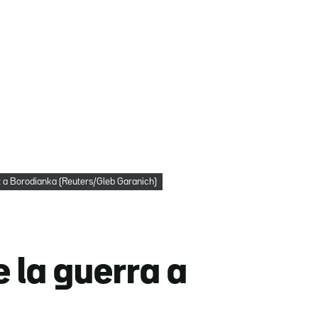
t a Borodianka (Reuters/Gleb Garanich)
 la guerra a