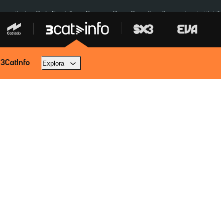
res eclipsi
De la Espriella
Dos anys Illa
Granollers Paraguai
Institut 
 3CatInfo
Explora