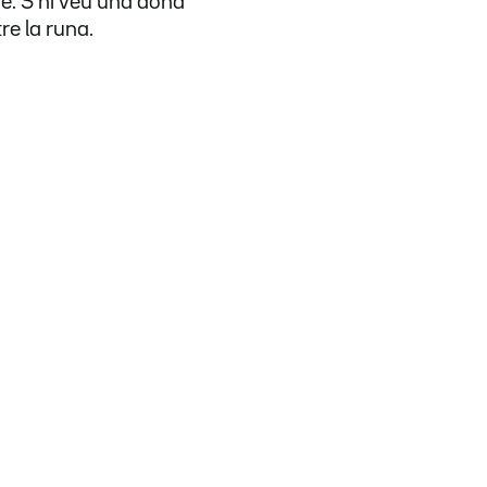
re. S'hi veu una dona
e la runa.