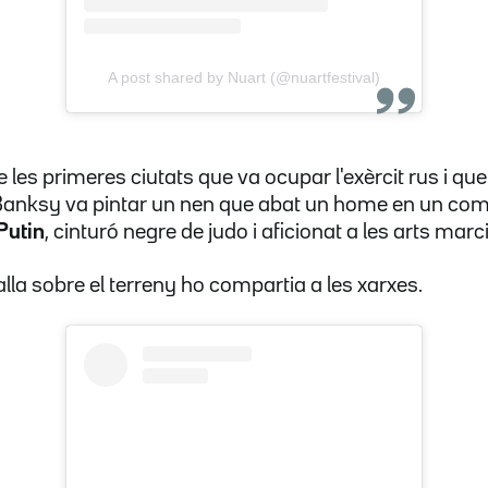
A post shared by Nuart (@nuartfestival)
 les primeres ciutats que va ocupar l'exèrcit rus i qu
, Banksy va pintar un nen que abat un home en un co
Putin
, cinturó negre de judo i aficionat a les arts marci
lla sobre el terreny ho compartia a les xarxes.