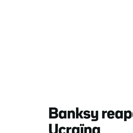
Banksy reapa
Ucraïna