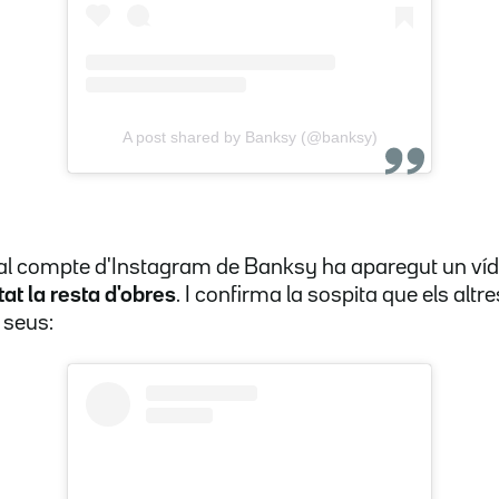
A post shared by Banksy (@banksy)
, al compte d'Instagram de Banksy ha aparegut un ví
t la resta d'obres
. I confirma la sospita que els altr
 seus: