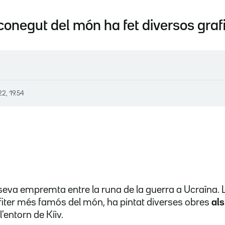
conegut del món ha fet diversos grafit
22, 19.54
seva empremta entre la runa de la guerra a Ucraïna. L'
fiter més famós del món, ha pintat diverses obres
als
l'entorn de Kíiv.