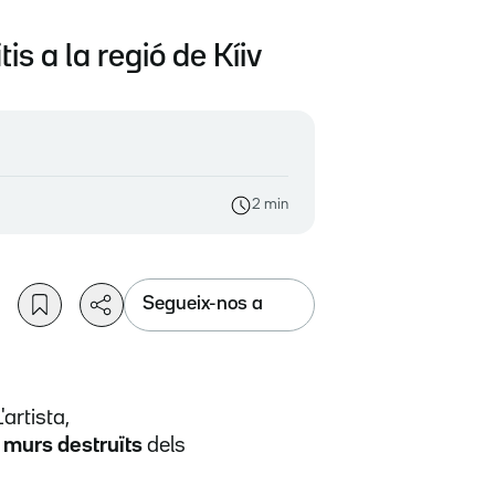
is a la regió de Kíiv
2 min
Segueix-nos a
artista,
 murs destruïts
dels