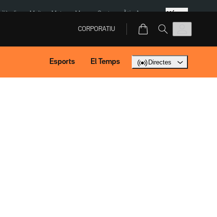
Més
Tailàndia
Multa a Meta
Menors Ceuta
Àtic Ayuso
CORPORATIU
Esports
El Temps
Directes