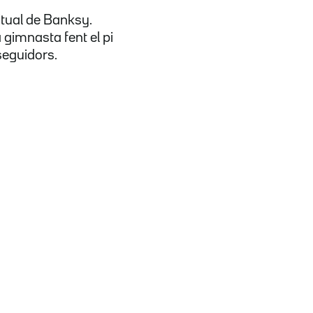
itual de Banksy.
a gimnasta fent el pi
seguidors.