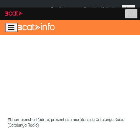
Anar
Anar
Més
a
al
És notícia:
Terratrèmol Colòmbia
la
contingut
navegació
principal
#ChampionsForPedrito, present als micròfons de Catalunya Ràdio
(Catalunya Ràdio)