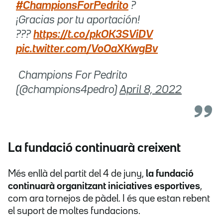
#ChampionsForPedrito
?
¡Gracias por tu aportación!
???
https://t.co/pkOK3SViDV
pic.twitter.com/VoOaXKwgBv
 Champions For Pedrito
(@champions4pedro)
April 8, 2022
La fundació continuarà creixent
Més enllà del partit del 4 de juny,
la fundació
continuarà organitzant iniciatives esportives
,
com ara tornejos de pàdel. I és que estan rebent
el suport de moltes fundacions.