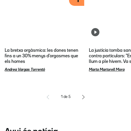
1
La bretxa orgàsmica: les dones tenen
La justícia tomba sa
fins a un 30% menys d'orgasmes que
contra particulars: "E
els homes
llum a ple hivern. Va
Andrea Vargas Torrentó
Marta Martorell Mora
1
de
5