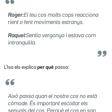
Roger:
El teu cos molts cops reacciona
rient o fent moviments estranys.
Raquel:
Sentia vergonya i estava com
intranquil·la.
L'Isa els explica
per què
passa:
Això passa quan el nostre cos no està
còmode. És important escoltar els
senyals del cos. Perquè el cos en sap