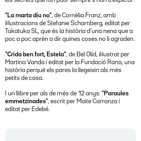
els secrets que fan patir sempre s'han d'explicar.
"La marta diu no"
, de Cornèlia Franz, amb
il·lustracions de Stefanie Scharnberg, editat per
Takatuka SL, que és la història d'una nena que a
poc a poc aprèn a dir quines coses no li agraden.
"Crida ben fort, Estela"
, de Bel Olid, il·lustrat per
Martina Vanda i editat per la Fundació Rana, una
història perquè els pares la llegeixin als més
petits de casa.
I un llibre per als de més de 12 anys:
"Paraules
emmetzinades"
, escrit per Maite Carranza i
editat per Edebé.