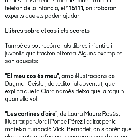
amics... Els menors també poden trucar al
telèfon de la infància, el
116111
, on trobaran
experts que els poden ajudar.
Llibres sobre el cos i els secrets
També es pot recórrer als llibres infantils i
juvenils que tracten el tema. Alguns exemples
són aquests:
"El meu cos és meu"
, amb il·lustracions de
Dagmar Geisler, de l'editorial Joventut, que
explica que la Clara només deixa que la toquin
quan ella vol.
"Les cortines d'aire"
, de Laura Maure Rosés,
il·lustrat per Jordi Ponce Pérez i editat per la
mateixa Fundació Vicki Bernadet, on s'aprèn que