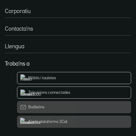
Corporatiu
Contacta'ns
Llengua
Troba'ns a
Mòbils i tauletes
Televisions connectades
Butlletins
Ajuda plataforma 3Cat