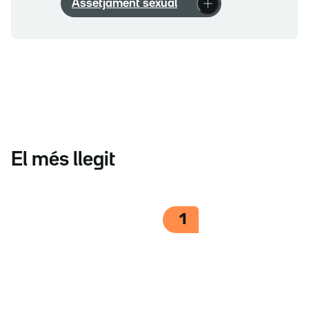
Assetjament sexual
El més llegit
1