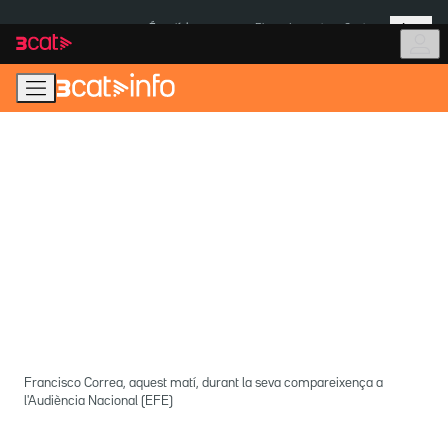
Anar
Anar
Més
a
al
És notícia:
Pluges Inuncat
Ceuta
la
contingut
navegació
principal
Francisco Correa, aquest matí, durant la seva compareixença a
l'Audiència Nacional (EFE)