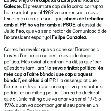
López Viejo
o
l'exdiputat a Estepona Ricardo
Galeote.
El
presumpte
cap de la xarxa corrupta
ha recordat que el 1989 va començar la seva
feina com a empresari i que
, abans de treballar
amb el PP, ho va fer amb el PSOE
, al costat de
Julio Feo,
que va ser director de Comunicació de
l'expresident espanyol
Felipe González.
Correa ha revelat que va conèixer Bárcenas a
través d'un amic i no per la seva ideologia
política. Més aviat al contrari, ha dit, ja que "per
qüestions familiars",
la seva afinitat política "és
més cap a l'altre bàndol que cap a aquest
bàndol", en al·lusió al PP.
Ha assenyalat que
l'extresorer li va trucar un cop i li va preguntar si
podria fer un míting polític. Correa ha declarat
que a l'únic míting que va anar va ser el 1975 o
1976, quan va acompanyar el seu pare en un