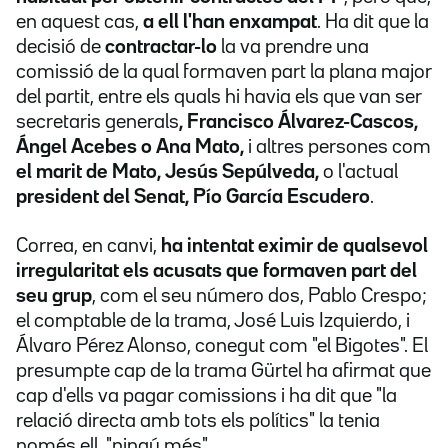
en aquest cas,
a ell l'han enxampat
. Ha dit que la
decisió de
contractar-lo
la va prendre una
comissió de la qual formaven part la plana major
del partit, entre els quals hi havia els que van ser
secretaris generals
, Francisco Álvarez-Cascos,
Ángel Acebes o Ana Mato,
i altres persones com
el marit de Mato, Jesús Sepúlveda,
o l'actual
president del Senat, Pío García Escudero
.
Correa, en canvi,
ha intentat eximir de qualsevol
irregularitat els acusats que formaven part del
seu grup
, com el seu número dos, Pablo Crespo;
el comptable de la trama, José Luis Izquierdo, i
Álvaro Pérez Alonso, conegut com "el Bigotes". El
presumpte cap de la trama Gürtel ha afirmat que
cap d'ells va pagar comissions i ha dit que "la
relació directa amb tots els polítics" la tenia
només ell, "ningú més".