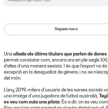
Actualitzat
29 gen. 2023, 19.20
Segueix-nos a
Una
ullada als últims titulars que parlen de dones
permet constatar com, encara ara en ple segle XXI,
d'elles d'una manera sexista. I és que l'esport no é
excepció en la desigualtat de gènere, i no se n'esc
del món.
L'any 2019, milers d'usuaris de les xarxes socials
una imatge d'una jugadora de futbol australià,
Tayl
es veu com xuta una pilota
. És a dir, on es veu com
Fins aquí tot seria normal en el món digital actual.