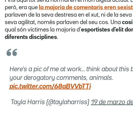
però, era que
la majoria de
comentaris eren sexis
parlaven de la seva destresa en el xut, ni de la seva 
seva agilitat, només parlaven del seu cos. Una
cosi
qual són víctimes la majoria d'
esportistes d'elit d
diferents disciplines
.
Here's a pic of me at work... think about this 
your derogatory comments, animals.
pic.twitter.com/68aBVVbTTj
 Tayla Harris (@taylaharriss)
19 de marzo d