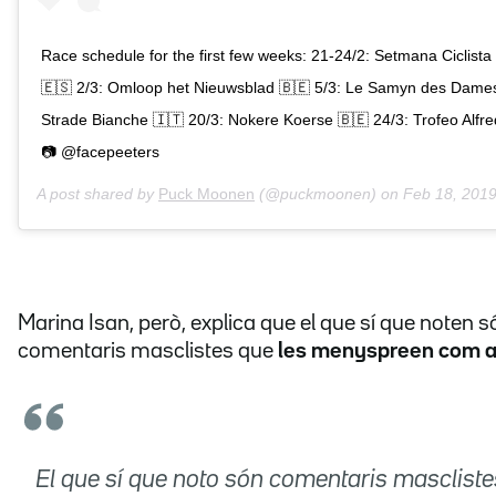
Race schedule for the first few weeks: 21-24/2: Setmana Ciclista
🇪🇸 2/3: Omloop het Nieuwsblad 🇧🇪 5/3: Le Samyn des Dames
Strade Bianche 🇮🇹 20/3: Nokere Koerse 🇧🇪 24/3: Trofeo Alfr
📷 @facepeeters
A post shared by
Puck Moonen
(@puckmoonen) on
Feb 18, 2019 
Marina Isan, però, explica que el que sí que noten s
comentaris masclistes que
les menyspreen com a 
El que sí que noto són comentaris mascliste