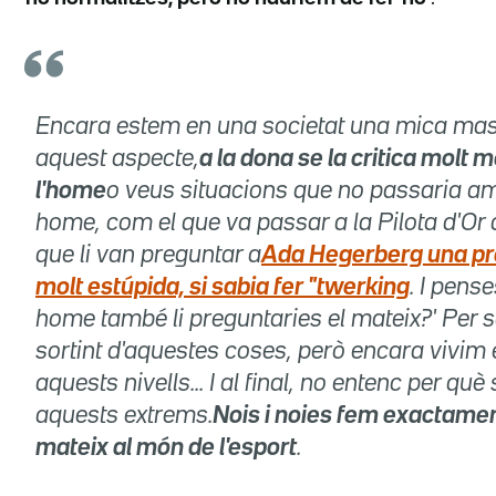
Encara estem en una societat una mica masc
aquest aspecte,
a la dona se la critica molt 
l'home
o veus situacions que no passaria a
home, com el que va passar a la Pilota d'Or d
que li van preguntar a
Ada Hegerberg una p
molt estúpida, si sabia fer "twerking
. I pense
home també li preguntaries el mateix?' Per 
sortint d'aquestes coses, però encara vivim
aquests nivells... I al final, no entenc per què 
aquests extrems.
Nois i noies fem exactamen
mateix al món de l'esport
.