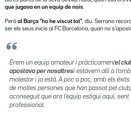
que jugava en un equip de nois
.
Però
al Barça "ho he viscut tot"
, diu. Serrano reco
ser els seus inicis al FC Barcelona, quan no s'apost
Érem un equip amateur i pràcticament
el clu
apostava per nosaltres
i estàvem allí a l'om
molestar i ja està. A poc a poc, amb els èxits i
de moltes persones que han passat pel club
aconseguit que ara l'equip estigui aquí, sent
professional.