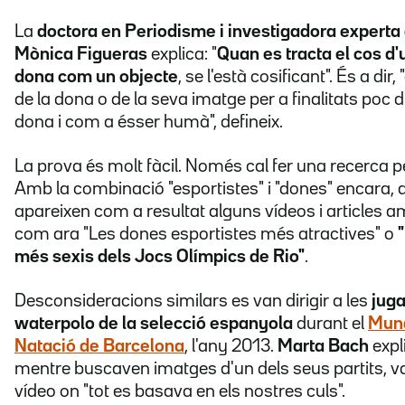
La
doctora en Periodisme i investigadora experta
Mònica Figueras
explica: "
Quan
es tracta el cos d
dona com un objecte
, se l'està cosificant". És a dir,
de la dona o de la seva imatge per a finalitats poc
dona i com a ésser humà", defineix.
La prova és molt fàcil. Només cal fer una recerca pe
Amb la combinació "esportistes" i "dones" encara, a 
apareixen com a resultat alguns vídeos i articles am
com ara "Les dones esportistes més atractives" o
més sexis dels Jocs Olímpics de Rio"
.
Desconsideracions similars es van dirigir a les
jug
waterpolo de la selecció espanyola
durant el
Mund
Natació de Barcelona
, l'any 2013.
Marta Bach
expl
mentre buscaven imatges d'un dels seus partits, v
vídeo on "tot es basava en els nostres culs".