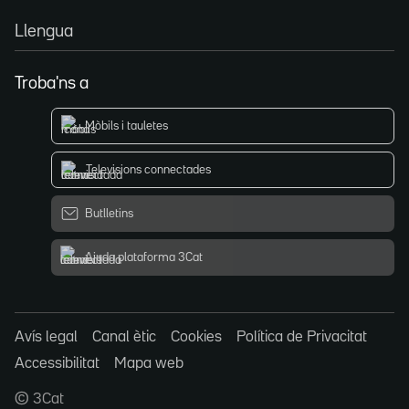
Llengua
Troba'ns a
Mòbils i tauletes
Televisions connectades
Butlletins
Ajuda plataforma 3Cat
Avís legal
Canal ètic
Cookies
Política de Privacitat
Accessibilitat
Mapa web
© 3Cat