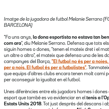
Imatge de la jugadora de futbol Melanie Serrano (F
BARCELONA)
"Fa uns anys,
la dona esportista no estava tan be
com ara
", diu Melanie Serrano. Defensa que tots els
siguin homes o dones, "tenen el mateix dret i el mat
un altre o altra", el mateix que defensa una de les d
campanyes del Barça,
"El futbol no és per a noies
per a nois. El futbol és per a futbolistes"
. Tanmateix
que equips d'altres clubs encara tenen molt camí p
per aconseguir la igualtat en el futbol.
Unes diferències entre els jugadors homes i dones
esport que també es va evidenciar en el
tenis
a l'O
Estats Units 2018
. Tot just després del descans i 