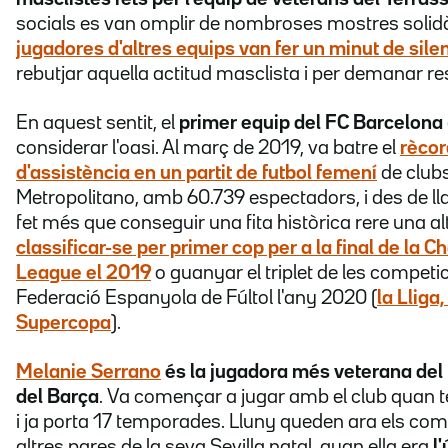
socials es van omplir de nombroses mostres solidà
jugadores d'altres equips van fer un minut de sile
rebutjar aquella actitud masclista i per demanar re
En aquest sentit, el
primer equip del FC Barcelona
considerar l'oasi. Al març de 2019, va batre el
rècor
d'assistència en un partit de futbol femení
de clubs
Metropolitano, amb 60.739 espectadors, i des de l
fet més que conseguir una fita històrica rere una a
classificar-se per primer cop per a la final de la 
League el 2019
o guanyar el triplet de les competi
Federació Espanyola de Fúltol l'any 2020 (
la Lliga,
Supercopa
).
Melanie Serrano
és la jugadora més veterana del
del Barça
. Va començar a jugar amb el club quan 
i ja porta 17 temporades. Lluny queden ara els com
altres pares de la seva Sevilla natal, quan ella era
l