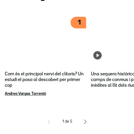
1
Com és el principal nervi del clítoris? Un
Una sequera històric
estudi el posa al descobert per primer
camps de conreus i p
cop
inèdites al llit dels riu
Andrea Vargas Torrentó
1
de
5