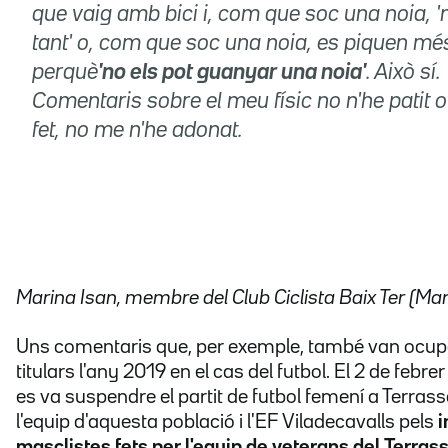
que vaig amb bici i, com que soc una noia, 'n
tant' o, com que soc una noia, es piquen m
perquè
'no els pot guanyar una noia'
. Això sí.
Comentaris sobre el meu físic no n'he patit o
fet, no me n'he adonat.
Marina Isan, membre del Club Ciclista Baix Ter (Mar
Uns comentaris que, per exemple, també van ocup
titulars l'any 2019 en el cas del futbol. El 2 de febrer
es va suspendre el partit de futbol femení a Terrass
l'equip d'aquesta població i l'EF Viladecavalls pels
i
masclistes fets per l'equip de veterans del Terras