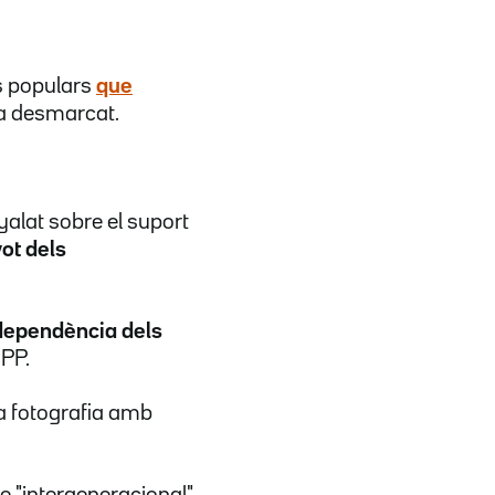
s populars
que
ha desmarcat.
yalat sobre el suport
vot dels
dependència dels
 PP.
la fotografia amb
e "intergeneracional"