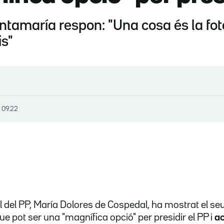
tamaría respon: "Una cosa és la foto 
is"
, 09.22
l del PP, María Dolores de Cospedal, ha mostrat el se
e pot ser una "magnífica opció" per presidir el PP i
ac