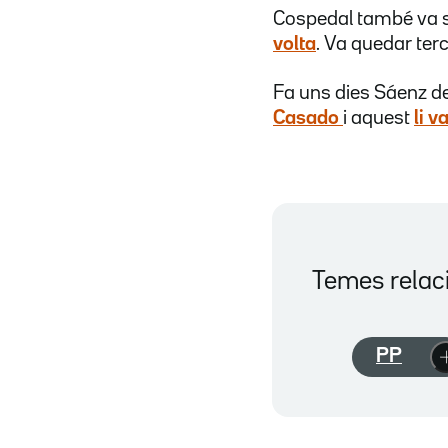
Cospedal també va se
volta
. Va quedar ter
Fa uns dies Sáenz 
Casado
i aquest
li 
Temes relac
PP