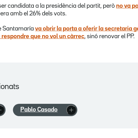
r candidata a la presidència del partit, però
no va pa
cera amb el 26% dels vots.
de Santamaría
va obrir la porta a oferir la secretaria 
va respondre que no vol un càrrec
, sinó renovar el PP.
ionats
Pablo Casado