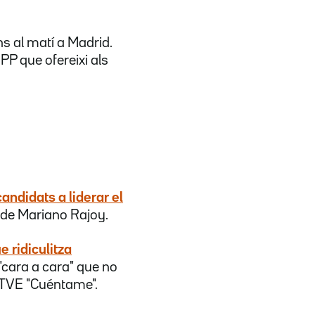
ns al matí a Madrid.
PP que ofereixi als
andidats a liderar el
r de Mariano Rajoy.
e ridiculitza
 "cara a cara" que no
e TVE "Cuéntame".