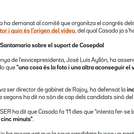
 ha demanat al comitè que organitza el congrés del
utor
i quin és l'origen del vídeo
, del qual Casado ja s'
 Santamaría sobre el suport de Cosepdal
nya de l'exvicepresidenta, José Luís Ayllón, ha assen
do que
"una cosa és la foto i una altra aconseguir el 
 va ser director de gabinet de Rajoy, ha defensat la
in
ue segons ha dit no són de cap dels candidats sinó del
 SER ha dit que Casado fa 11 dies que "intenta fer-se 
 cinc minuts"
.
ic ha assegurat que la seva candidata busca un pact