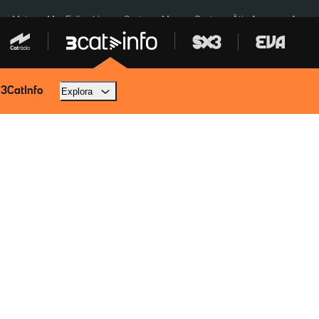
a a Meta
Mor Felipe Lipe
Ceuta
Menors Ceuta
Àtic Ayuso
Aparca
 3CatInfo
Explora