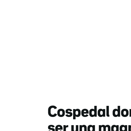
Cospedal don
ser una magní