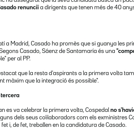
Casado renunciï
a dirigents que tenen més de 40 anys
atí a Madrid, Casado ha promès que si guanya les pri
p. Segons Casado, Sáenz de Santamaría és una
"compa
e" per al PP.
acat que la resta d'aspirants a la primera volta tamb
nt màxim que la integració és possible".
 tercera
uan es va celebrar la primera volta, Cospedal
no s'havi
Alguns dels seus col·laboradors com els exministres Ca
 fet i, de fet, treballen en la candidatura de Casado.