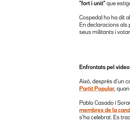
"fort i unit"
que estig
Cospedal ho ha dit a
En declaracions als 
seus militants i vot
Enfrontats pel vídeo
Això, després d'un 
Partit Popular
, quan
Pablo Casado i Sor
membres de la candi
s'ha celebrat. Es tra