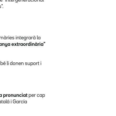
".
màries integrarà la
nya extraordinària"
é li donen suport i
a pronunciat
per cap
talá i García