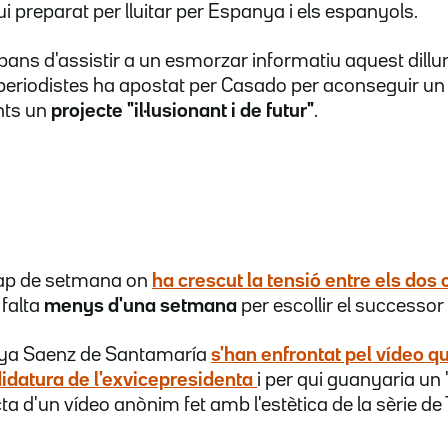
ui preparat per lluitar per Espanya i els espanyols.
bans d'assistir a un esmorzar informatiu aquest dillu
periodistes ha apostat per Casado per aconseguir un 
ants un
projecte "il·lusionant i de futur"
.
cap de setmana on
ha crescut la tensió
entre els dos c
 falta
menys d'una setmana
per escollir el successo
aya Saenz de Santamaría
s'han enfrontat pel vídeo
qu
datura de l'exvicepresidenta
i per qui guanyaria un
cta d'un vídeo anònim fet amb l'estètica de la sèrie d