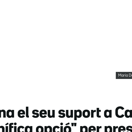
María Do
a el seu suport a C
fica opció" per pres