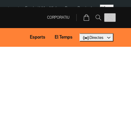
Més
ment agost
Fundació Mas Miró
eBay
Perpinyà
CORPORATIU
Esports
El Temps
Directes