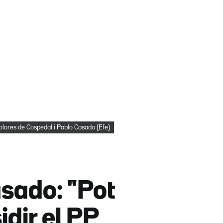
lores de Cospedal i Pablo Casado (Efe)
asado: "Pot
idir el PP