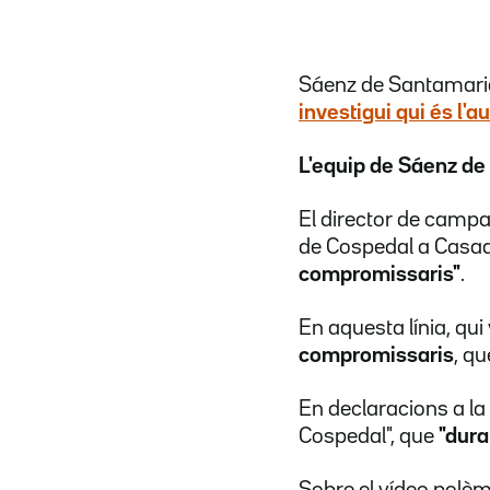
Sáenz de Santamaria
investigui
qui és l'a
L'equip de Sáenz de
El director de campa
de Cospedal a Casa
compromissaris"
.
En aquesta línia, qui
compromissaris
, q
En declaracions a la
Cospedal", que
"dura
Sobre el vídeo polèm