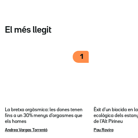
El més llegit
1
La bretxa orgàsmica: les dones tenen
Èxit d'un biocida en l
fins a un 30% menys d'orgasmes que
ecològica dels estany
els homes
de l'Alt Pirineu
Andrea Vargas Torrentó
Pau Rovira