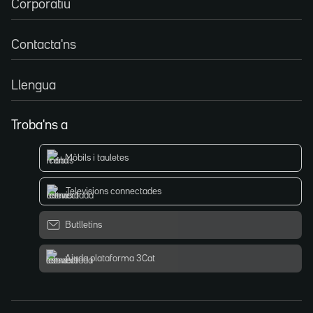
Corporatiu
Contacta'ns
Llengua
Troba'ns a
Mòbils i tauletes
Televisions connectades
Butlletins
Ajuda plataforma 3Cat