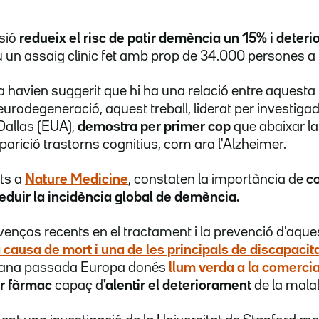
nsió
redueix el risc de patir demència un 15% i deter
un assaig clínic fet amb prop de 34.000 persones a l
ja havien suggerit que hi ha una relació entre aquesta
eurodegeneració, aquest treball, liderat per investiga
allas (EUA),
demostra per primer cop
que abaixar la 
parició trastorns cognitius, com ara l'Alzheimer.
ats a
Nature Medicine
, constaten la importància de
co
eduir la incidència global de demència.
venços recents en el tractament i la prevenció d'aque
 causa de mort i una de les principals de discapacita
mana passada Europa donés
llum verda a la comercia
r fàrmac
capaç d
'alentir el deteriorament
de la malalt