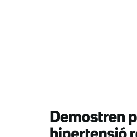
Demostren pe
hipertensió r