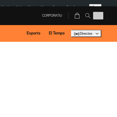
Més
Tailàndia
Multa a Meta
Menors Ceuta
Àtic Ayuso
CORPORATIU
Esports
El Temps
Directes