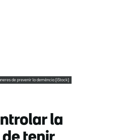
eres de prevenir la demència (iStock)
trolar la
 de tenir