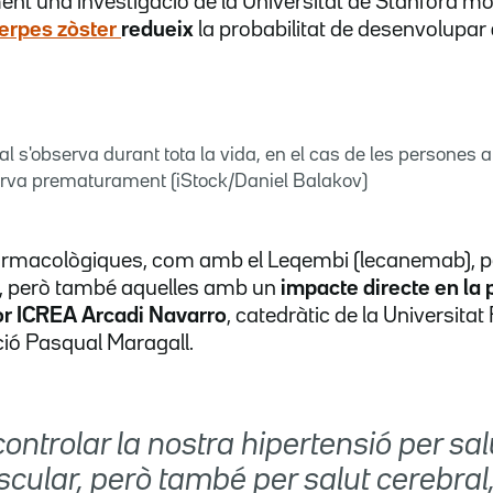
nt una investigació de la Universitat de Stanford m
'herpes zòster
redueix
la probabilitat de desenvolupar
bral s'observa durant tota la vida, en el cas de les persones
erva prematurament (iStock/Daniel Balakov)
armacològiques, com amb el Leqembi (lecanemab), per
, però també aquelles amb un
impacte directe en la
or ICREA Arcadi Navarro
, catedràtic de la Universita
ció Pasqual Maragall.
ntrolar la nostra hipertensió per sal
cular, però també per salut cerebral,