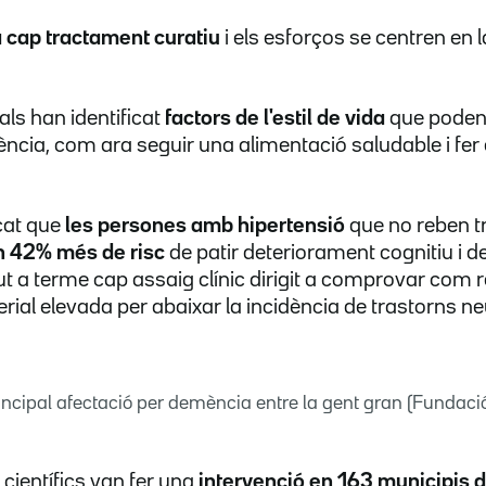
a cap tractament curatiu
i els esforços se centren en 
ls han identificat
factors de l'estil de vida
que poden 
dència, com ara seguir una alimentació saludable i fer
icat que
les persones amb hipertensió
que no reben t
n 42% més de risc
de patir deteriorament cognitiu i 
ut a terme cap assaig clínic dirigit a comprovar com r
terial elevada per abaixar la incidència de trastorns 
rincipal afectació per demència entre la gent gran (Fundac
 científics van fer una
intervenció en 163 municipis de