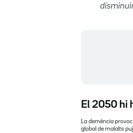
disminui
El 2050 hi 
La demència provo
global de malalts puj