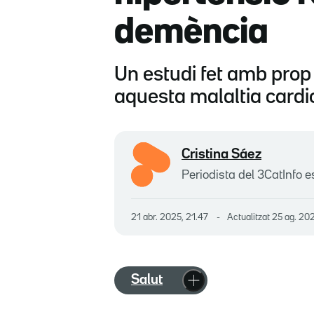
demència
Un estudi fet amb prop
aquesta malaltia cardi
Cristina Sáez
Periodista del 3CatInfo e
21 abr. 2025, 21.47
Actualitzat
25 ag. 202
Salut