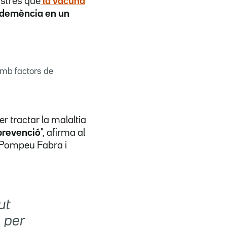
ostrés que
la
vacuna
demència en un
 amb factors de
 tractar la malaltia
 prevenció
", afirma al
t Pompeu Fabra i
ut
 per