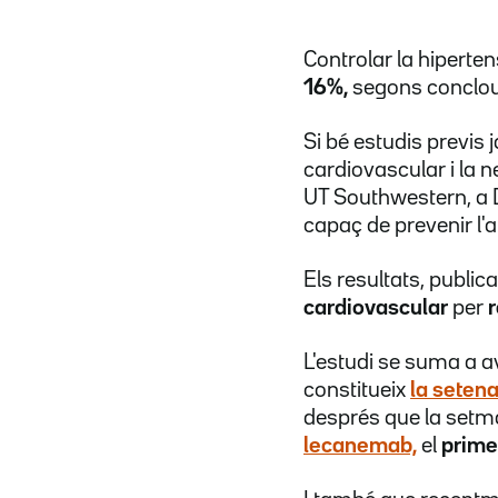
Controlar la hiperte
16%,
segons conclou 
Si bé estudis previs 
cardiovascular i la n
UT Southwestern, a D
capaç de prevenir l'a
Els resultats, public
cardiovascular
per
r
L'estudi se suma a a
constitueix
la setena
després que la set
lecanemab,
el
prime