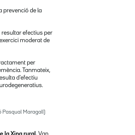
la prevenció de la
resultar efectius per
 exercici moderat de
ractament per
demència. Tanmateix,
esulta d'efectiu
neurodegeneratius.
ió Pasqual Maragall)
 la Xina rural.
Van