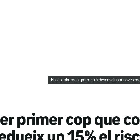
El descobriment permetrà desenvolupar noves man
r primer cop que con
edueix un 15% el risc