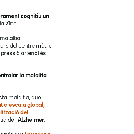
iorament cognitiu un
a Xina.
 malaltia
dors del centre mèdic
pressió arterial és
ntrolar la malaltia
sta malaltia, que
t a escala global,
lització del
ia de l'
Alzheimer.