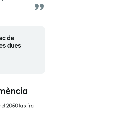
isc de
ses dues
emència
el 2050 la xifra