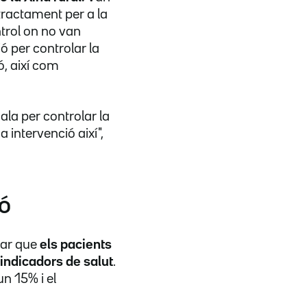
tractament per a la
ntrol on no van
ó per controlar la
ó, així com
ala per controlar la
 intervenció així",
ó
var que
els pacients
 indicadors de salut
.
un 15% i el