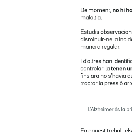
De moment,
no hi h
malaltia.
Estudis observaciona
disminuir-ne la inci
manera regular.
I d'altres han identif
controlar-la
tenen u
fins ara no s'havia d
tractar la pressió ar
L'Alzheimer és la p
En aquest treball, els