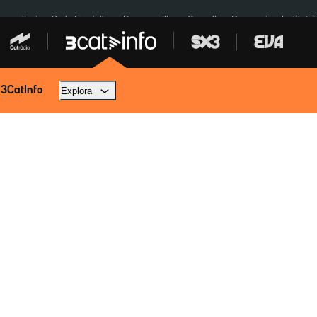
res eclipsi
De la Espriella
Dos anys Illa
Granollers Paraguai
Institut 
 3CatInfo
Explora