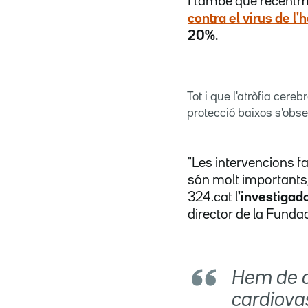
I també que recentme
contra el virus de l
20%.
Tot i que l'atròfia cere
protecció baixos s'obs
"Les intervencions f
són molt importants
324.cat l
'investigad
director de la Funda
Hem de co
cardiovas