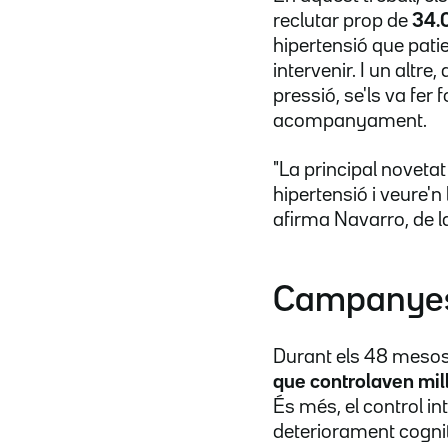
reclutar prop de
34.0
hipertensió que patie
intervenir. I un altr
pressió, se'ls va fe
acompanyament.
"La principal novetat
hipertensió i veure'n
afirma Navarro, de 
Campanyes 
Durant els 48 mesos 
que controlaven mill
És més, el control in
deteriorament cognit