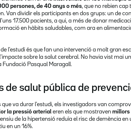
00 persones, de 40 anys o més
, que no rebien cap 
n. Van dividir els participants en dos grups: un de co
e, d'uns 17.500 pacients, a qui, a més de donar medicaci
r formació en hàbits saludables, com ara en alimentaci
 de l'estudi és que fan una intervenció a molt gran esc
 l'impacte sobre la salut cerebral. No havia vist mai una
la Fundació Pasqual Maragall.
de salut pública de prevenci
que va durar l'estudi, els investigadors van compro
or la pressió arterial
eren els que mostraven
millors
tensiu de la hipertensió reduïa el risc de demència en 
iu en un 16%.