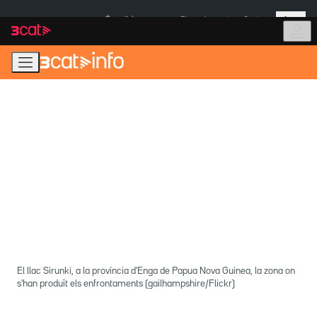
Anar
Anar
Més
a
al
És notícia:
Pluges Inuncat
Ceuta
la
contingut
navegació
principal
El llac Sirunki, a la província d'Enga de Papua Nova Guinea, la zona on
s'han produït els enfrontaments (gailhampshire/Flickr)