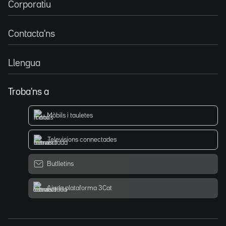
Corporatiu
Contacta'ns
Llengua
Troba'ns a
Mòbils i tauletes
Televisions connectades
Butlletins
Ajuda plataforma 3Cat