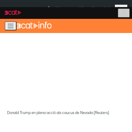
Anar
Anar
Més
a
al
És notícia:
Itàlia
Ulleres eclipsi
la
contingut
navegació
principal
Donald Trump en plena acció als caucus de Nevada (Reuters)