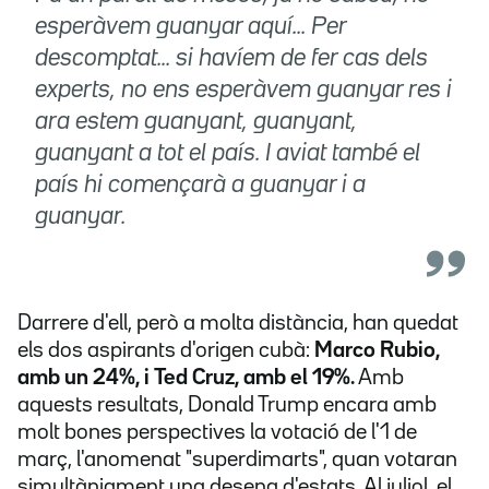
esperàvem guanyar aquí... Per
descomptat... si havíem de fer cas dels
experts, no ens esperàvem guanyar res i
ara estem guanyant, guanyant,
guanyant a tot el país. I aviat també el
país hi començarà a guanyar i a
guanyar.
Darrere d'ell, però a molta distància, han quedat
els dos aspirants d'origen cubà:
Marco Rubio,
amb un 24%, i Ted Cruz, amb el 19%.
Amb
aquests resultats, Donald Trump encara amb
molt bones perspectives la votació de l'1 de
març, l'anomenat "superdimarts", quan votaran
simultàniament una desena d'estats. Al juliol, el