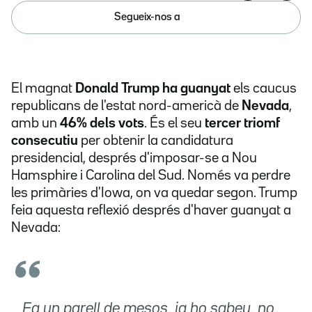
Segueix-nos a
El magnat
Donald Trump ha guanyat
els caucus
republicans de l'estat nord-americà de
Nevada
,
amb un
46% dels vots
. És el seu
tercer triomf
consecutiu
per obtenir la candidatura
presidencial, després d'imposar-se a Nou
Hamsphire i Carolina del Sud. Només va perdre
les primàries d'Iowa, on va quedar segon. Trump
feia aquesta reflexió després d'haver guanyat a
Nevada:
Fa un parell de mesos, ja ho sabeu, no