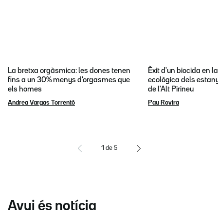
La bretxa orgàsmica: les dones tenen
Èxit d'un biocida en l
fins a un 30% menys d'orgasmes que
ecològica dels estany
els homes
de l'Alt Pirineu
Andrea Vargas Torrentó
Pau Rovira
1
de
5
Avui és notícia