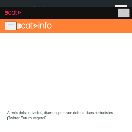
Anar
Anar
Més
a
al
És notícia:
Institut Tailàndia
Multa a Meta
la
contingut
navegació
principal
A més dels activistes, diumenge es van detenir dues periodistes
(Twitter Futuro Vegetal)