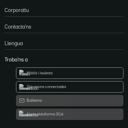
Corporatiu
Contacta'ns
Llengua
Troba'ns a
Mòbils i tauletes
Televisions connectades
Butlletins
Ajuda plataforma 3Cat