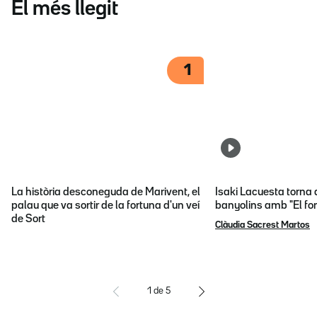
El més llegit
1
La història desconeguda de Marivent, el
Isaki Lacuesta torna 
palau que va sortir de la fortuna d'un veí
banyolins amb "El fon
de Sort
Clàudia Sacrest Martos
1
de
5