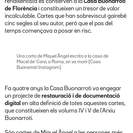
renaixentista es conserven a la
Casa Buonarroti
de Florència
i constitueixen un tresor de valor
incalculable. Cartes que han sobreviscut gairebé
cinc segles al seu autor, però que el pas del
temps començava a posar en risc.
Una carta de Miquel Àngel escrita a la casa de
Macel de' Corvi, a Roma, on va morir (Casa
Buonarroti Instagram)
Fa quatre anys la Casa Buonarroti va engegar
un projecte de
restauració i de documentació
digital
en alta definició de totes aquestes cartes,
que constitueixen els volums IV i V de l'Arxiu
Buonarroti.
Són cartes de Miquel Àngel a les persones més