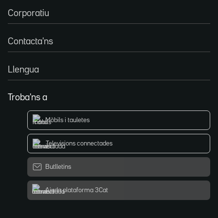
Corporatiu
Contacta'ns
Llengua
Troba'ns a
Mòbils i tauletes
Televisions connectades
Butlletins
Ajuda plataforma 3Cat