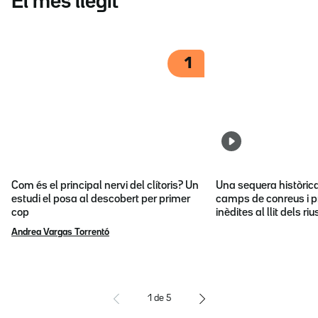
El més llegit
1
Com és el principal nervi del clítoris? Un
Una sequera històric
estudi el posa al descobert per primer
camps de conreus i p
cop
inèdites al llit dels riu
Andrea Vargas Torrentó
1
de
5