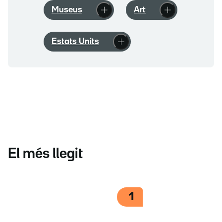
Museus
Art
Estats Units
El més llegit
1