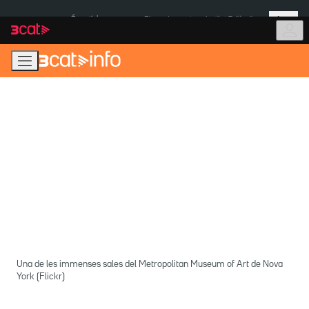
Anar
Anar
Més
a
al
És notícia:
Pluges Inuncat
Institut Tailàndia
la
contingut
navegació
principal
Una de les immenses sales del Metropolitan Museum of Art de Nova
York (Flickr)