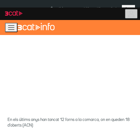
Anar
Anar
Més
a
al
És notícia:
Itàlia
Ulleres eclipsi
la
contingut
navegació
principal
En els últims anys han tancat 12 forns a la comarca, on en queden 18
d'oberts (ACN)