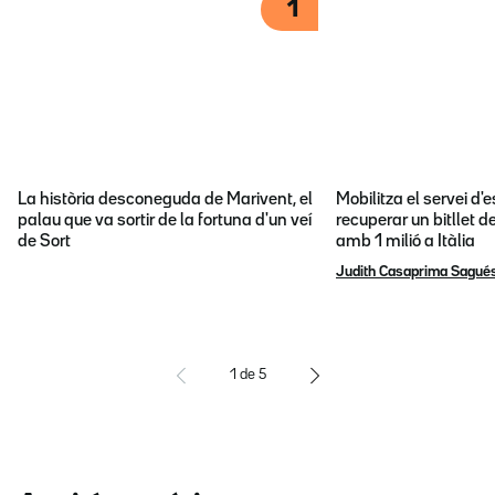
1
La història desconeguda de Marivent, el
Mobilitza el servei d
palau que va sortir de la fortuna d'un veí
recuperar un bitllet d
de Sort
amb 1 milió a Itàlia
Judith Casaprima Sagué
1
de
5