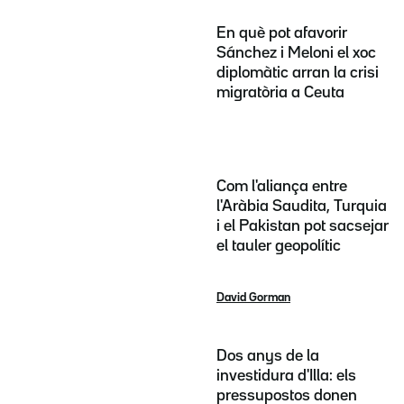
En què pot afavorir
Sánchez i Meloni el xoc
diplomàtic arran la crisi
migratòria a Ceuta
Com l'aliança entre
l'Aràbia Saudita, Turquia
i el Pakistan pot sacsejar
el tauler geopolític
David Gorman
Dos anys de la
investidura d'Illa: els
pressupostos donen