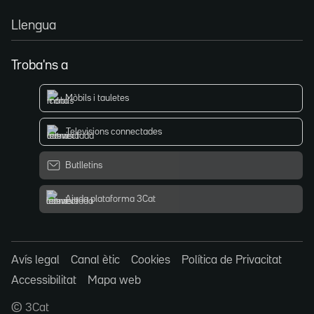
Llengua
Troba'ns a
Mòbils i tauletes
Televisions connectades
Butlletins
Ajuda plataforma 3Cat
Avís legal
Canal ètic
Cookies
Política de Privacitat
Accessibilitat
Mapa web
© 3Cat