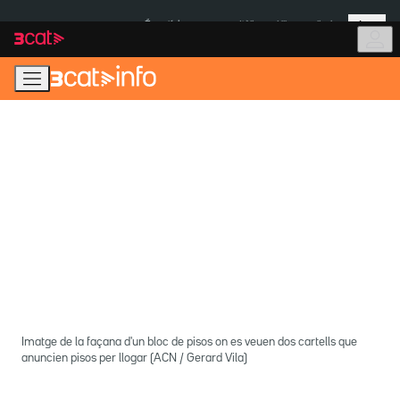
Anar
Anar
Més
a
al
És notícia:
Itàlia
Ulleres eclipsi
la
contingut
navegació
principal
Imatge de la façana d'un bloc de pisos on es veuen dos cartells que
anuncien pisos per llogar (ACN / Gerard Vila)