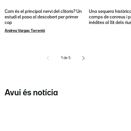
Com és el principal nervi del clítoris? Un
Una sequera històric
estudi el posa al descobert per primer
camps de conreus i p
cop
inèdites al llit dels riu
Andrea Vargas Torrentó
1
de
5
Avui és notícia