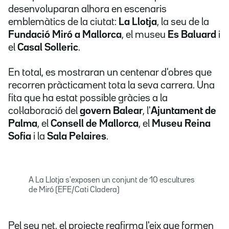
desenvoluparan alhora en escenaris
emblemàtics de la ciutat:
La Llotja
, la seu de la
Fundació Miró a Mallorca
, el museu
Es Baluard
i
el
Casal Solleric
.
En total, es mostraran un centenar d'obres que
recorren pràcticament tota la seva carrera. Una
fita que ha estat possible gràcies a la
col·laboració del
govern Balear
, l'
Ajuntament de
Palma
, el
Consell de Mallorca
, el
Museu Reina
Sofia
i la
Sala Pelaires
.
A La Llotja s'exposen un conjunt de 10 escultures
de Miró (EFE/Cati Cladera)
Pel seu net, el projecte reafirma l'eix que formen