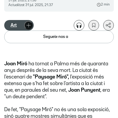
31 jul. 2025, 21.36
2 min
Actualitzat
31 jul. 2025, 21.37
Art
Segueix-nos a
Joan Miró
ha tornat a Palma més de quaranta
anys després de la seva mort. La ciutat és
l'escenari de
"Paysage Miró",
l'exposició més
extensa que s'ha fet sobre l'artista a la ciutat i
que, en paraules del seu net,
Joan Punyent
, era
"un deute pendent".
De fet, "Paysage Miró" no és una sola exposició,
sinó quatre mostres simultànies que es