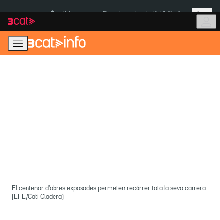
Anar
Anar
Més
a
al
És notícia:
Pluges Inuncat
Institut Tailàndia
la
contingut
navegació
principal
El centenar d'obres exposades permeten recórrer tota la seva carrera
(EFE/Cati Cladera)