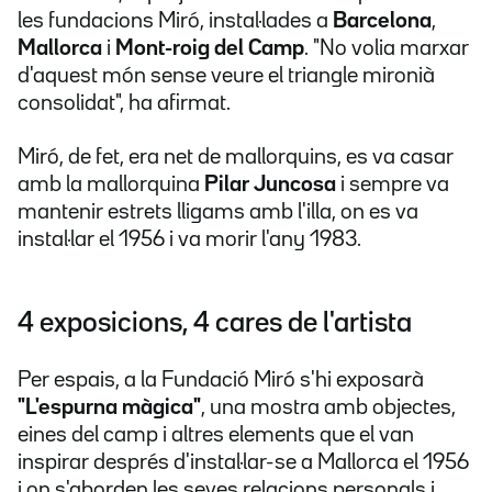
les fundacions Miró, instal·lades a
Barcelona
,
Mallorca
i
Mont-roig del Camp
. "No volia marxar
d'aquest món sense veure el triangle mironià
consolidat", ha afirmat.
Miró, de fet, era net de mallorquins, es va casar
amb la mallorquina
Pilar Juncosa
i sempre va
mantenir estrets lligams amb l'illa, on es va
instal·lar el 1956 i va morir l'any 1983.
4 exposicions, 4 cares de l'artista
Per espais, a la Fundació Miró s'hi exposarà
"L'espurna màgica"
, una mostra amb objectes,
eines del camp i altres elements que el van
inspirar després d'instal·lar-se a Mallorca el 1956
i on s'aborden les seves relacions personals i