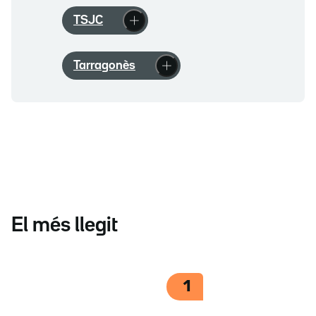
TSJC
Tarragonès
El més llegit
1