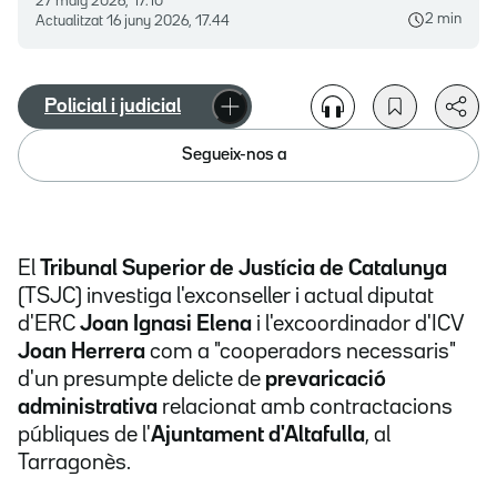
27 maig 2026, 17.10
2 min
Actualitzat
16 juny 2026, 17.44
Policial i judicial
Segueix-nos a
El
Tribunal Superior de Justícia de Catalunya
(TSJC) investiga l'exconseller i actual diputat
d'ERC
Joan Ignasi Elena
i l'excoordinador d'ICV
Joan Herrera
com a "cooperadors necessaris"
d'un presumpte delicte de
prevaricació
administrativa
relacionat amb contractacions
públiques de l'
Ajuntament d'Altafulla
, al
Tarragonès.