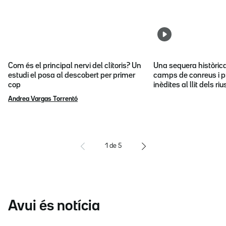
Com és el principal nervi del clítoris? Un
Una sequera històric
estudi el posa al descobert per primer
camps de conreus i p
cop
inèdites al llit dels riu
Andrea Vargas Torrentó
1
de
5
Avui és notícia