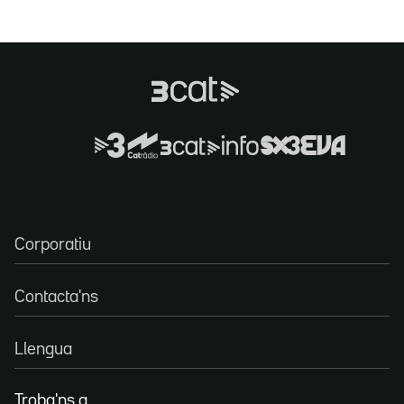
Corporatiu
Contacta'ns
Llengua
Troba'ns a