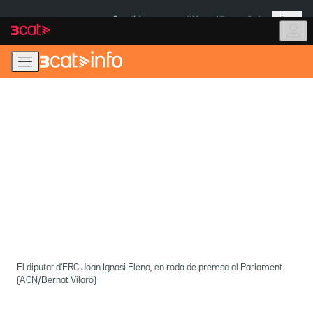
Anar
Anar
Més
a
al
És notícia:
Itàlia
Ulleres eclipsi
la
contingut
navegació
principal
El diputat d'ERC Joan Ignasi Elena, en roda de premsa al Parlament
(ACN/Bernat Vilaró)