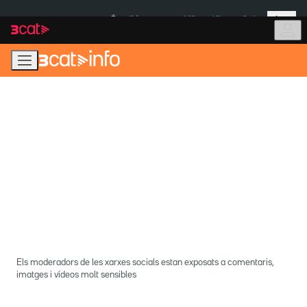
Anar
Anar
Més
a
al
És notícia:
Itàlia
Ulleres eclipsi
la
contingut
navegació
principal
Els moderadors de les xarxes socials estan exposats a comentaris,
imatges i vídeos molt sensibles