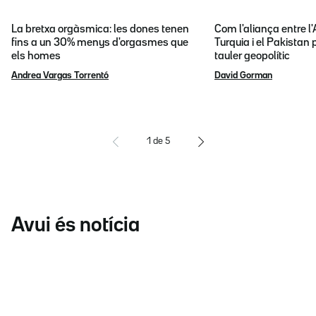
La bretxa orgàsmica: les dones tenen
Com l'aliança entre l
fins a un 30% menys d'orgasmes que
Turquia i el Pakistan 
els homes
tauler geopolític
Andrea Vargas Torrentó
David Gorman
1
de
5
Avui és notícia