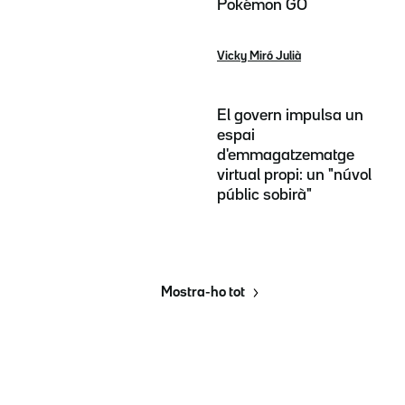
Pokémon GO
Vicky Miró Julià
El govern impulsa un
espai
d'emmagatzematge
virtual propi: un "núvol
públic sobirà"
Mostra-ho tot