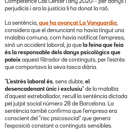
Competence Call Center l'any 2020-- per danys i
perjudicis i ara la justícia li ha donat la raó.
La sentència,
que ha avançat La Vanguardia
,
considera que el denunciant no havia tingut una
malaltia comuna, com havia notificat l'empresa,
sinó un accident laboral, ja que
la feina que feia
és la responsable dels danys psicològics que
pateix
aquest filtrador de continguts, per l'estrès
que comportava la seva tasca diària.
"
L'estrès laboral és
, sens dubte,
el
desencadenant únic i exclusiu
" de la malaltia
d'aquest extreballador, recull la sentència dictada
pel jutjat social número 28 de Barcelona. La
sentència també confirma que l'empresa era
conscient del "risc psicosocial" que genera
l'exposició constant a continguts sensibles.