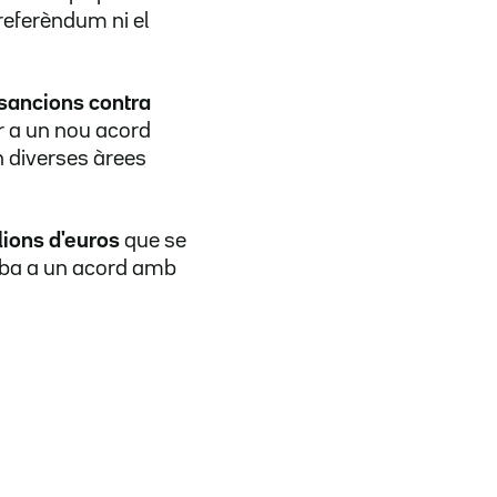
referèndum
ni el
sancions contra
er a un nou acord
 diverses àrees
lions d'euros
que se
riba a un acord amb