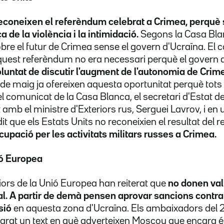
econeixen el
referèndum
celebrat a Crimea, perquè 
 de la violència i la intimidació.
Segons la Casa Bla
bre el futur de Crimea sense el govern d'Ucraïna. El
quest
referèndum
no era necessari perquè el govern 
luntat de discutir l'augment de l'autonomia de
Crime
 de maig ja ofereixen aquesta oportunitat perquè tots
l comunicat de la Casa Blanca, el secretari d'Estat de
t amb el ministre d'
Exteriors
rus, Serguei Lavrov, i en
 dit que els Estats Units no reconeixien el resultat del
r
cupació per les activitats militars russes a Crimea.
ió Europea
riors de
la Unió
Europea han reiterat que
no donen val
al
. A partir de demà pensen
aprovar
sancions contra
sió
en aquesta zona d'Ucraïna. Els
ambaixadors
del 2
parat un text en què adverteixen Moscou que encara é