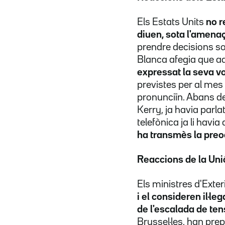
Els Estats Units
no r
diuen, sota l'amenaça
prendre decisions so
Blanca afegia que a
expressat la seva vo
previstes per al mes
pronunciïn
. Abans de
Kerry, ja havia parla
telefònica ja li havia
ha
transmès
la preo
Reaccions de la Un
Els ministres d'Exte
i el consideren
il·leg
de l'escalada de ten
Brussel·les
, han pre