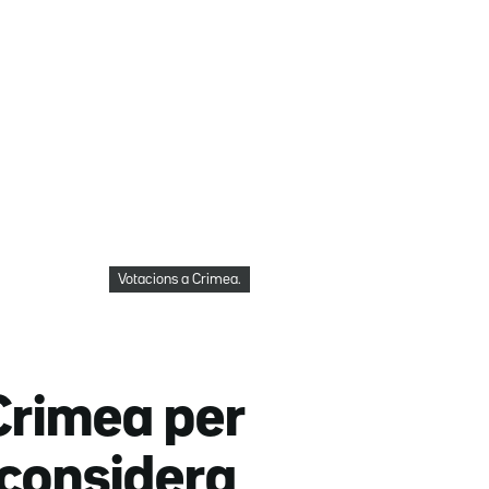
Votacions a Crimea.
Crimea per
a considera