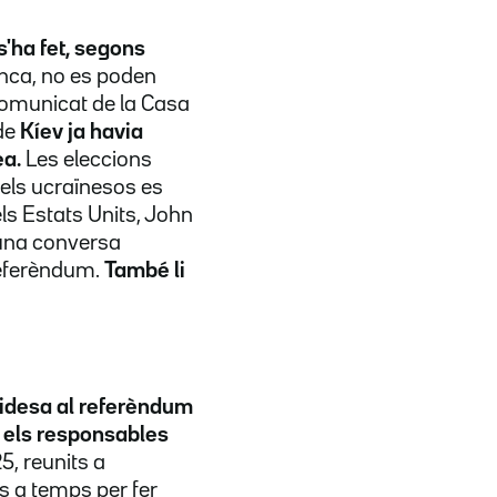
s'ha fet, segons
nca, no es poden
 comunicat de la Casa
de
Kíev
ja havia
a.
Les eleccions
 els ucraïnesos es
ls Estats Units, John
 una conversa
eferèndum
.
També li
idesa al referèndum
 els responsables
5, reunits a
s a temps per fer