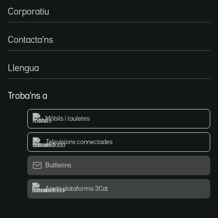
Corporatiu
Contacta'ns
Llengua
Troba'ns a
Mòbils i tauletes
Televisions connectades
Butlletins
Ajuda plataforma 3Cat