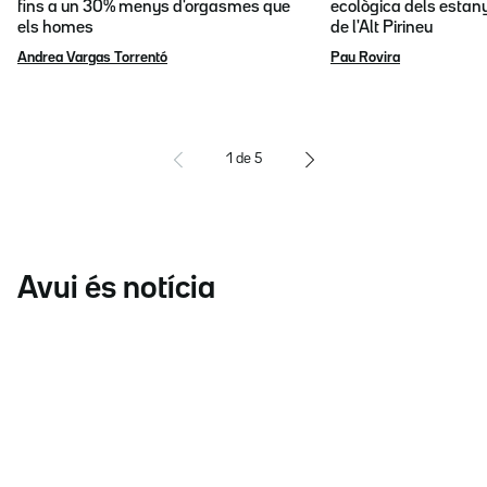
fins a un 30% menys d'orgasmes que
ecològica dels estany
els homes
de l'Alt Pirineu
Andrea Vargas Torrentó
Pau Rovira
1
de
5
Avui és notícia