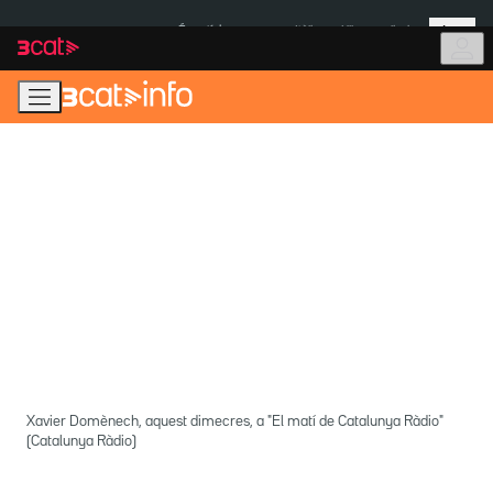
Anar
Anar
Més
a
al
És notícia:
Itàlia
Ulleres eclipsi
la
contingut
navegació
principal
Xavier Domènech, aquest dimecres, a "El matí de Catalunya Ràdio"
(Catalunya Ràdio)