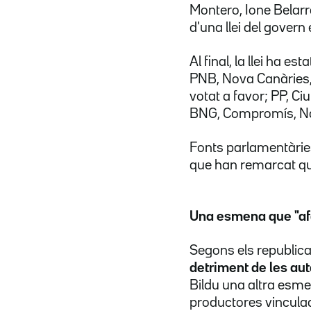
Montero, Ione Belarr
d'una llei del govern
Al final, la llei ha e
PNB, Nova Canàries, C
votat a favor; PP, C
BNG, Compromís, Nav
Fonts parlamentàries 
que han remarcat que 
Una esmena que "afa
Segons els republica
detriment de les au
Bildu una altra esme
productores vincula