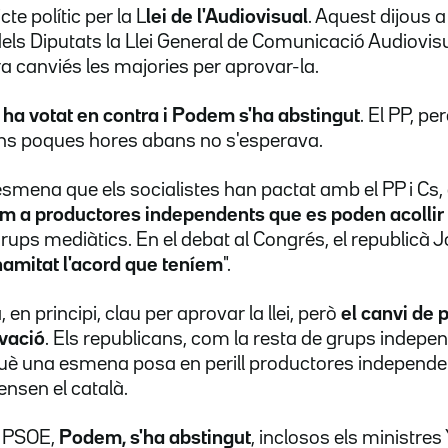
te polític per la L
lei de l'Audiovisual
. Aquest dijous a
els Diputats la Llei General de Comunicació Audiovi
 canviés les majories per aprovar-la.
ha votat en contra i Podem s'ha abstingut
. El PP, pe
ins poques hores abans no s'esperava.
smena que els socialistes han pactat amb el PP i Cs
m a productores independents que es poden acollir 
grups mediàtics. En el debat al Congrés, el republicà 
amitat l'acord que teníem
".
 en principi, clau per aprovar la llei, però
el canvi de 
ovació
. Els republicans, com la resta de grups indepen
uè una esmena posa en perill productores independen
nsen el català.
l PSOE,
Podem, s'ha abstingut
, inclosos els ministres