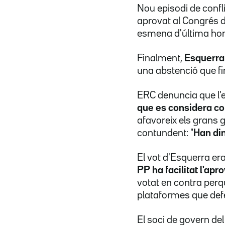
Nou episodi de conflic
aprovat al Congrés d
esmena d'última hora
Finalment,
Esquerra 
una abstenció que f
ERC denuncia que l'e
que es considera co
afavoreix els grans 
contundent: "
Han din
El vot d'Esquerra era,
PP ha facilitat l'apr
votat en contra perq
plataformes que defe
El soci de govern de