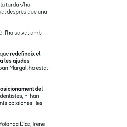
 la tarda s'ha
sual després que una
rò, l'ha salvat amb
, que
redefineix el
a les ajudes
,
Joan Margall ha estat
posicionament del
dentistes, hi han
ts catalanes i les
 Yolanda Díaz, Irene