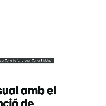
us al Congrés (EFE/Juan Carlos Hidalgo)
isual amb el
nció de