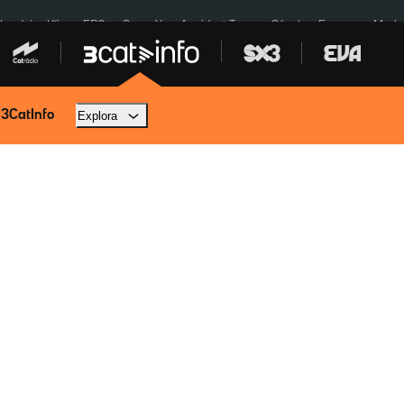
ardejos Kíiv
ERC
SpaceX
Accident Tona
Sánchez Europa
Marla
 3CatInfo
Explora