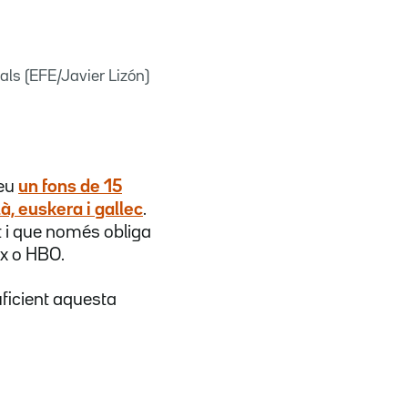
als (EFE/Javier Lizón)
veu
un fons de 15
à, euskera i gallec
.
t i que només obliga
ix o HBO.
ficient aquesta