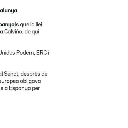
talunya
.
spanyols
que la llei
a Calviño, de qui
 Unides Podem, ERC i
 al Senat, després de
 europea obligava
ns a Espanya per