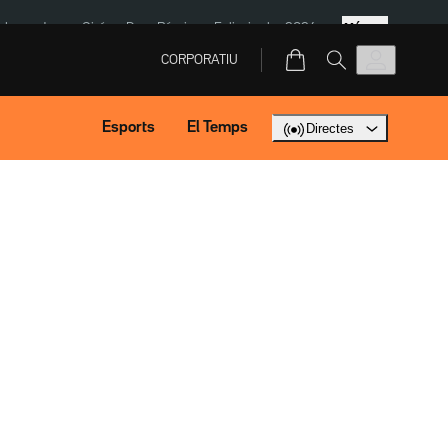
Més
ska
Jaume Giró
Dron Rússia
Eclipsi solar 2026
CORPORATIU
Esports
El Temps
Directes