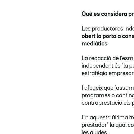
Què es considera p
Les productores ind
obert la porta a co
mediàtics
.
La redacció de l'esm
independent és "la pe
estratègia empresari
I afegeix que "assume
programes o contingut
contraprestació els 
En aquesta última fra
prestador" la qual c
les ajudes.