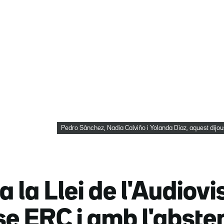
Pedro Sánchez, Nadia Calviño i Yolanda Díaz, aquest dijo
 la Llei de l'Audiov
se ERC i amb l'abste