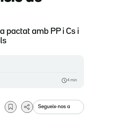
 pactat amb PP i Cs i
ls
4 min
Segueix-nos a