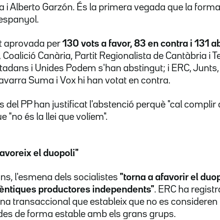
a i Alberto Garzón. És la primera vegada que la for
 espanyol.
stat aprovada per
130 vots a favor, 83 en contra i 131 
oalició Canària, Partit Regionalista de Cantàbria i Te
iutadans i Unides Podem s'han abstingut; i ERC, Junts,
arra Suma i Vox hi han votat en contra.
del PP han justificat l'abstenció perquè "cal complir 
"no és la llei que volíem".
voreix el duopoli"
ns, l'esmena dels socialistes
"torna a afavorir el du
tèntiques productores independents"
. ERC ha regist
na transaccional que estableix que no es consideren
des de forma estable amb els grans grups.