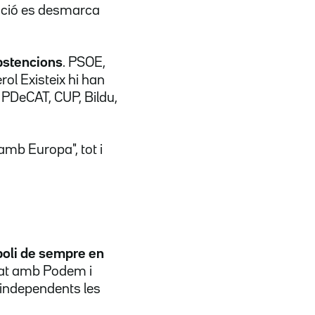
mació es desmarca
abstencions
. PSOE,
rol Existeix hi han
 PDeCAT, CUP, Bildu,
amb Europa", tot i
opoli de sempre en
rat amb Podem i
 independents les