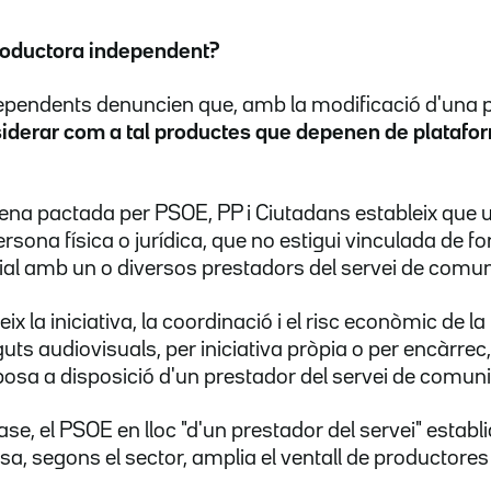
roductora independent?
ependents denuncien que, amb la modificació d'una 
nsiderar com a tal productes que depenen de platafo
ena pactada per PSOE, PP i Ciutadans estableix que 
rsona física o jurídica, que no estigui vinculada de 
al amb un o diversos prestadors del servei de comuni
ix la iniciativa, la coordinació i el risc econòmic de l
s audiovisuals, per iniciativa pròpia o per encàrrec,
posa a disposició d'un prestador del servei de comuni
se, el PSOE en lloc "d'un prestador del servei" establia
osa, segons el sector, amplia el ventall de productore