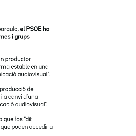
paraula,
el PSOE ha
rmes i grups
un productor
forma estable en una
cació audiovisual".
a producció de
 i a canvi d'una
cació audiovisual".
 que fos "dit
s que poden accedir a