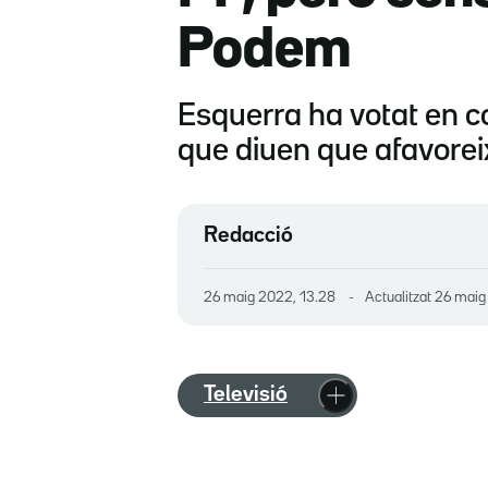
Podem
Esquerra ha votat en c
que diuen que afavorei
Redacció
26 maig 2022, 13.28
Actualitzat
26 maig
Televisió