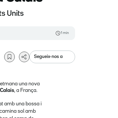
ts Units
1 min
Segueix-nos a
a setmana una nova
 Calais
, a França.
gat amb una bossa i
 camina sol amb