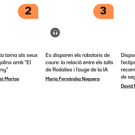
2
3
ta torna als seus
Es disparen els robatoris de
Dispos
olins amb "El
coure: la relació entre els talls
l'eclip
any"
de Rodalies i l'auge de la IA
recoma
de se
st Martos
Maria Fernández Noguera
David