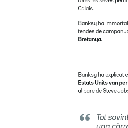
totes les seves pert
Calais.
Banksy ha immortali
tendes de campanya
Bretanya.
Banksy ha explicat 
Estats Units van per
al pare de Steve Jobs
Tot sovin
una càrre