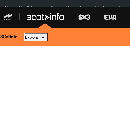
a a Meta
Mor Felipe Lipe
Ceuta
Menors Ceuta
Àtic Ayuso
Aparca
 3CatInfo
Explora