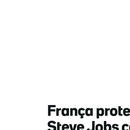
França prote
Steve Jobs co