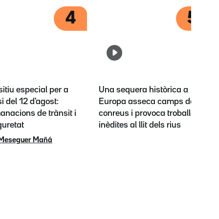
4
5
itiu especial per a
Una sequera històrica a
si del 12 d'agost:
Europa asseca camps de
nacions de trànsit i
conreus i provoca troballes
guretat
inèdites al llit dels rius
 Meseguer Mañá