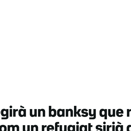
girà un banksy que 
m un refugiat sirià 