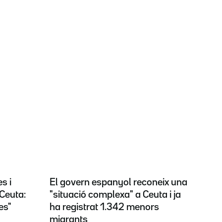
s i
El govern espanyol reconeix una
Ceuta:
"situació complexa" a Ceuta i ja
es"
ha registrat 1.342 menors
migrants