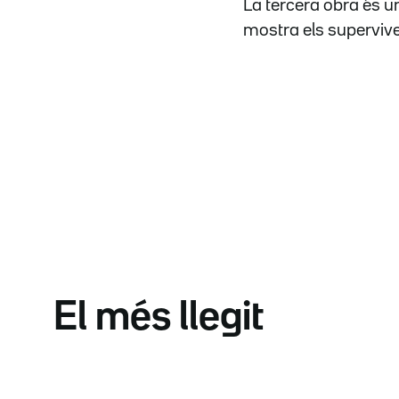
La tercera obra és u
mostra els supervive
El més llegit