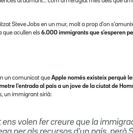
inences al damunt... com un refugiat més dels que arr
tzat Steve Jobs en un mur, molt a prop d'on s'amun
 que acullen els
6.000 immigrants que s'esperen per
en un comunicat que
Apple només existeix perquè les
metre l'entrada al país a un jove de la ciutat de Hom
, un immigrant sirià:
t ens volen fer creure que la immigra
ga per als recursos d'un país, però 