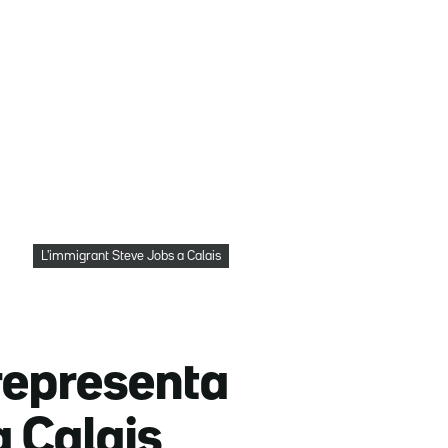
L'immigrant Steve Jobs a Calais
representa
a Calais