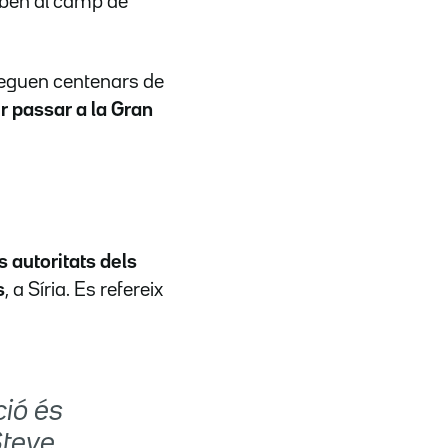
iben al camp de
teguen centenars de
 passar a la Gran
 autoritats dels
s
, a Síria. Es refereix
ció és
Steve