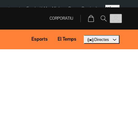
Més
ment agost
Fundació Mas Miró
eBay
Perpinyà
CORPORATIU
Esports
El Temps
Directes