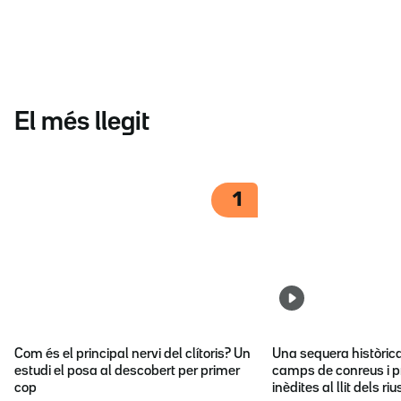
El més llegit
1
Com és el principal nervi del clítoris? Un
Una sequera històric
estudi el posa al descobert per primer
camps de conreus i p
cop
inèdites al llit dels riu