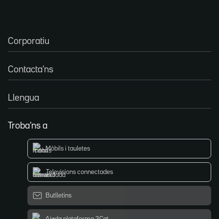
Corporatiu
Contacta'ns
Llengua
Troba'ns a
Mòbils i tauletes
Televisions connectades
Butlletins
Ajuda plataforma 3Cat