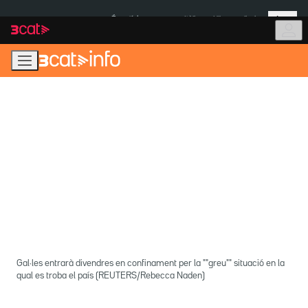
Anar
Anar
Més
a
al
És notícia:
Itàlia
Ulleres eclipsi
la
contingut
navegació
principal
Gal·les entrarà divendres en confinament per la ""greu"" situació en la
qual es troba el país (REUTERS/Rebecca Naden)