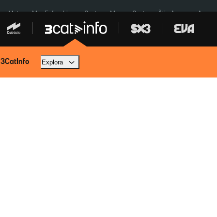
a a Meta
Mor Felipe Lipe
Ceuta
Menors Ceuta
Àtic Ayuso
Aparca
 3CatInfo
Explora