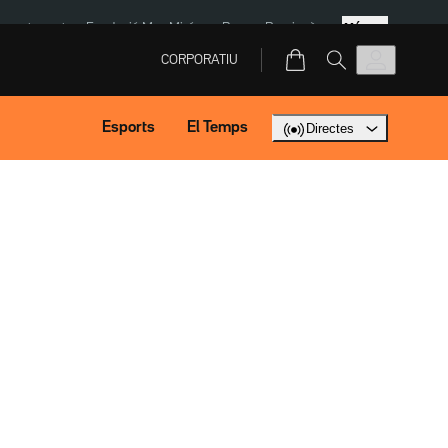
Més
ment agost
Fundació Mas Miró
eBay
Perpinyà
CORPORATIU
Esports
El Temps
Directes