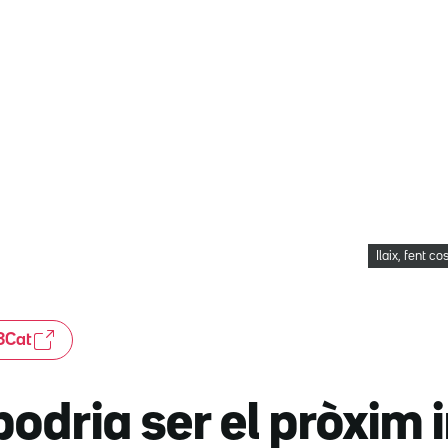
Ilaix, fent 
3Cat
podria ser el pròxim 