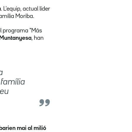
a
. L'equip, actual líder
família Moriba.
del programa "Más
Muntanyesa
, han
a
família
seu
ibarien mai al milió