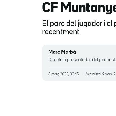
CF Muntany
El pare del jugador i e
recentment
Marc Marbà
Director i presentador del podcast 
8 març 2022, 00.45
Actualitzat
9 març 2