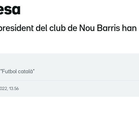
esa
l president del club de Nou Barris han
"Futbol català"
022, 13.56