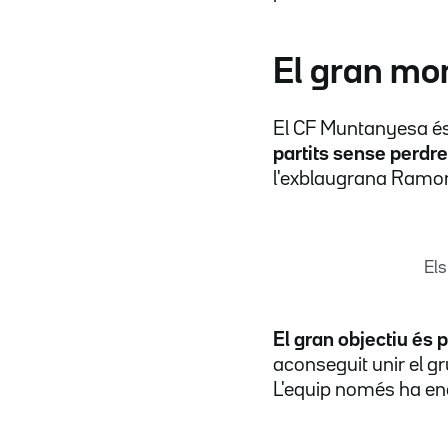
El gran mo
El CF Muntanyesa és
partits sense perdre
l'exblaugrana Ramon
El
El gran objectiu és 
aconseguit unir el gr
L'equip només ha enc