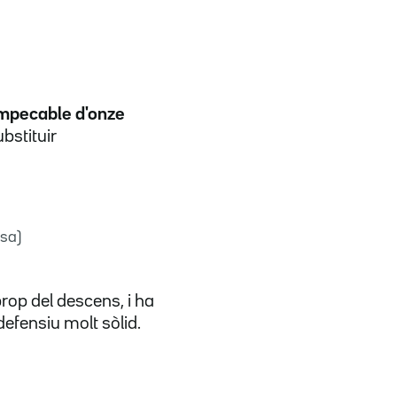
impecable d'onze
bstituir
sa)
prop del descens, i ha
defensiu molt sòlid.