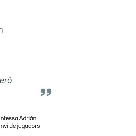
E)
però
onfessa Adrián
anvi de jugadors