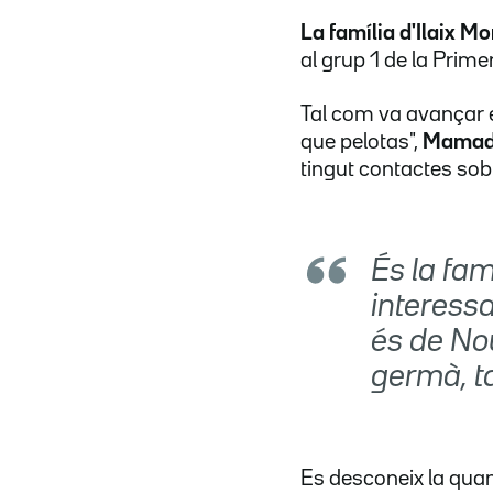
La família d'Ilaix M
al grup 1 de la
Primer
Tal com va avançar 
que pelotas",
Mamad
tingut contactes sobr
És la fam
interessa
és de Nou 
germà, t
Es desconeix la quant