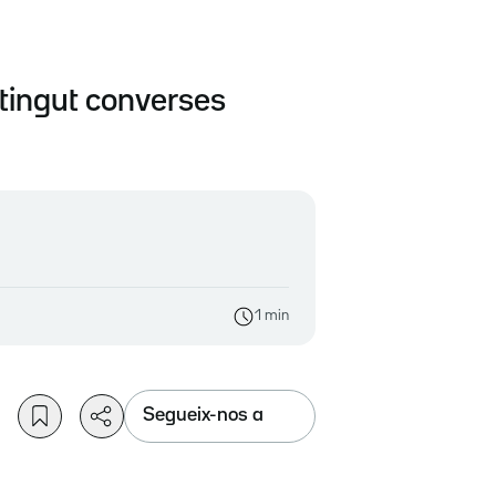
 tingut converses
1 min
Segueix-nos a