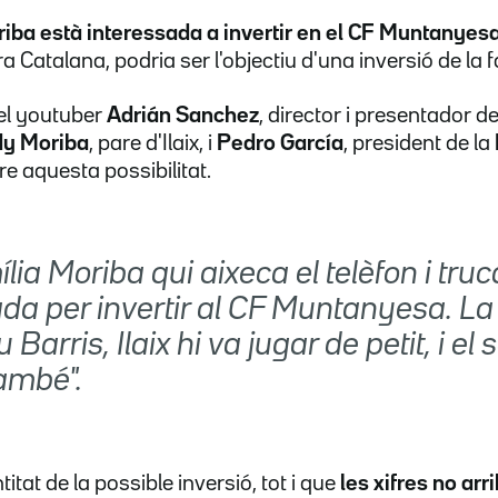
oriba està interessada a invertir en el CF Muntanyes
a Catalana, podria ser l'objectiu d'una inversió de la 
el youtuber
Adrián Sanchez
, director i presentador 
y Moriba
, pare d'Ilaix, i
Pedro García
, president de la
e aquesta possibilitat.
ília Moriba qui aixeca el telèfon i truc
da per invertir al CF Muntanyesa. La 
Barris, Ilaix hi va jugar de petit, i el 
ambé".
itat de la possible inversió, tot i que
les xifres no arr