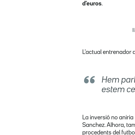
d'euros
.
I
L'actual entrenador d
Hem parl
estem ce
La inversió no aniri
Sanchez. Alhora, tam
procedents del futbol