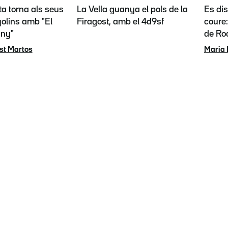
ta torna als seus
La Vella guanya el pols de la
Es dis
olins amb "El
Firagost, amb el 4d9sf
coure:
any"
de Rod
st Martos
Maria 