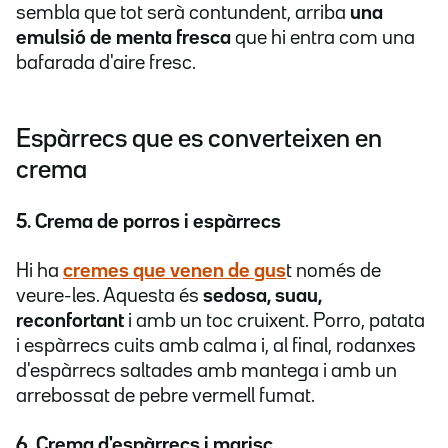
sembla que tot serà contundent, arriba
una
emulsió de menta fresca
que hi entra com una
bafarada d'aire fresc.
Espàrrecs que es converteixen en
crema
5. Crema de porros i espàrrecs
Hi ha
cremes que venen de gus
t només de
veure-les. Aquesta és
sedosa, suau,
reconfortant
i amb un toc cruixent. Porro, patata
i espàrrecs cuits amb calma i, al final, rodanxes
d'espàrrecs saltades amb mantega i amb un
arrebossat de pebre vermell fumat.
6. Crema d'espàrrecs i marisc