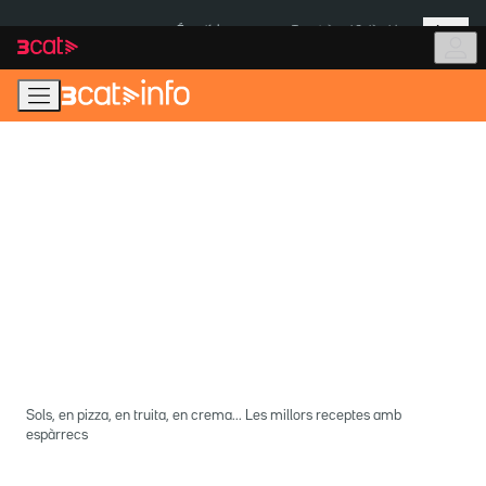
Anar
Anar
Més
a
al
És notícia:
Terratrèmol Colòmbia
la
contingut
navegació
principal
Sols, en pizza, en truita, en crema... Les millors receptes amb
espàrrecs