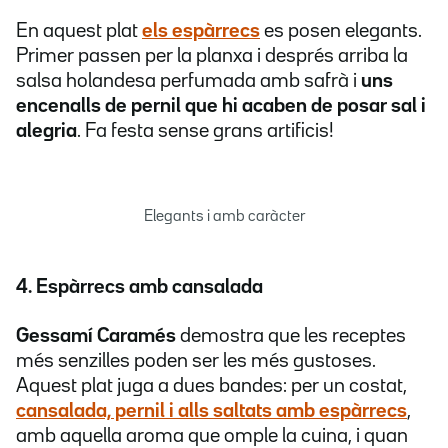
En aquest plat
els espàrrecs
es posen elegants.
Primer passen per la planxa i després arriba la
salsa holandesa perfumada amb safrà i
uns
encenalls de pernil que hi acaben de posar sal i
alegria
. Fa festa sense grans artificis!
Elegants i amb caràcter
4. Espàrrecs amb cansalada
Gessamí Caramés
demostra que les receptes
més senzilles poden ser les més gustoses.
Aquest plat juga a dues bandes: per un costat,
cansalada, pernil i alls saltats amb espàrrecs
,
amb aquella aroma que omple la cuina, i quan