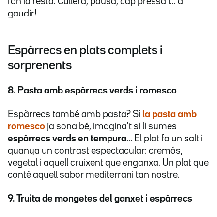
fan la resta. Cullera, pausa, cap pressa i... a
gaudir!
Espàrrecs en plats complets i
sorprenents
8. Pasta amb espàrrecs verds i romesco
Espàrrecs també amb pasta? Si
la pasta amb
romesco
ja sona bé, imagina't si li sumes
espàrrecs verds en tempura
... El plat fa un salt i
guanya un contrast espectacular: cremós,
vegetal i aquell cruixent que enganxa. Un plat que
conté aquell sabor mediterrani tan nostre.
9. Truita de mongetes del ganxet i espàrrecs