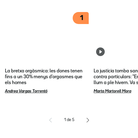
1
La bretxa orgàsmica: les dones tenen
La justícia tomba sa
fins a un 30% menys d'orgasmes que
contra particulars: "E
els homes
llum a ple hivern. Va
Andrea Vargas Torrentó
Marta Martorell Mora
1
de
5