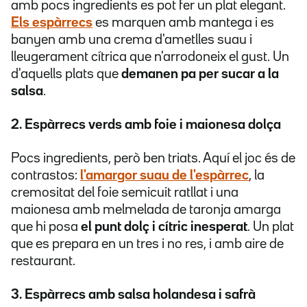
amb pocs ingredients es pot fer un plat elegant.
Els espàrrecs
es marquen amb mantega i es
banyen amb una crema d'ametlles suau i
lleugerament cítrica que n'arrodoneix el gust. Un
d'aquells plats que
demanen pa per sucar a la
salsa
.
2. Espàrrecs verds amb foie i maionesa dolça
Pocs ingredients, però ben triats. Aquí el joc és de
contrastos:
l'amargor suau de l'espàrrec
, la
cremositat del foie semicuit ratllat i una
maionesa amb melmelada de taronja amarga
que hi posa
el punt dolç i cítric inesperat
. Un plat
que es prepara en un tres i no res, i amb aire de
restaurant.
3. Espàrrecs amb salsa holandesa i safrà