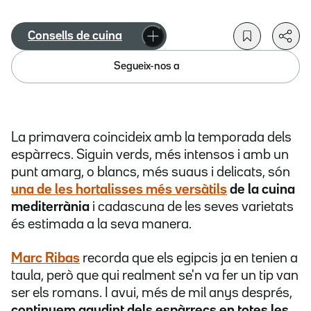
Consells de cuina
Segueix-nos a
La primavera coincideix amb la temporada dels
espàrrecs. Siguin verds, més intensos i amb un
punt amarg, o blancs, més suaus i delicats, són
una de les hortalisses més versàtils
de la cuina
mediterrània
i cadascuna de les seves varietats
és estimada a la seva manera.
Marc Ribas
recorda que els egipcis ja en tenien a
taula, però que qui realment se'n va fer un tip van
ser els romans. I avui, més de mil anys després,
continuem gaudint dels espàrrecs en totes les