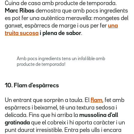
Cuina de casa amb producte de temporada.
Marc Ribas
demostra que amb pocs ingredients
es pot fer una autèntica meravella: mongetes del
ganxet, espàrrecs de marge i ous per fer
una
truita sucosa
i plena de sabor
.
Amb pocs ingredients tens un infal·lible amb
producte de temporada!
10. Flam d'espàrrecs
Un entrant que sorprèn a taula. El
flam
, fet amb
espàrrecs i beixamel, té una textura sedosa i
delicada. Fins que hi arriba la
mussolina d'all
gratinada
que el cobreix i hi aporta caràcter i un
punt daurat irresistible. Entra pels ulls i encara