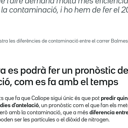
de l'aire demana molta més eficiència
 la contaminació, i ho hem de fer el 
tra les diferències de contaminació entre el carrer Balmes i
ra es podrà fer un pronòstic de
ió, com es fa amb el temps
s que fa que Caliope sigui únic és que pot
predir qui
dies d'antelació
, un pronòstic com el que fan els me
 però amb la contaminació, que a més
diferencia entr
den ser les partícules o el diòxid de nitrogen.