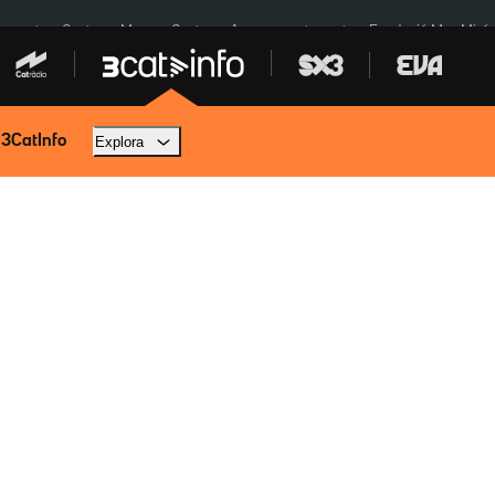
Inuncat
Ceuta
Menors Ceuta
Aparcament agost
Fundació Mas Miró
 3CatInfo
Explora