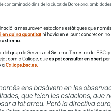
s de contaminació dins de la ciutat de Barcelona, amb dade
minació la mesuraven estacions estàtiques que només 
i en quina quantitat
hi havia en el punt concret on h
ó extrema
.
der del grup de Serveis del Sistema Terrestre del BSC 
tejat com a Caliope, que
es pot consultar en obert
per 
ó a
Caliope.bsc.es.
 només ens basàvem en les observa
mitades, que feien les estacions, que 
ar a tot arreu. Però la directiva eur