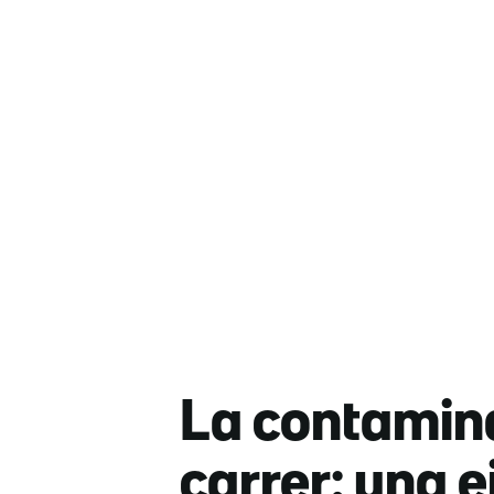
La contamina
carrer: una e