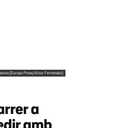
celona (Europa Press/Víctor Fernández)
rrer a
redir amb