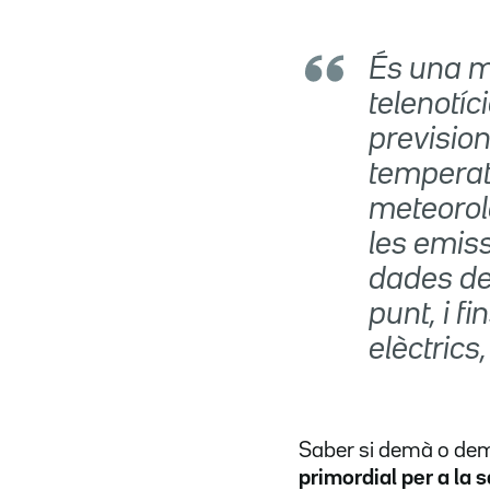
És una m
telenotíc
previsio
temperatu
meteorol
les emis
dades de
punt, i fi
elèctrics,
Saber si demà o dem
primordial per a la 