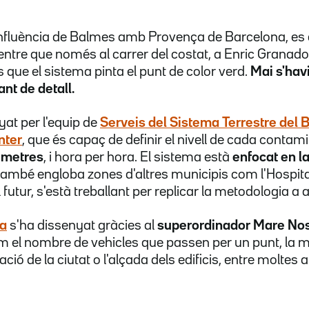
confluència de Balmes amb Provença de Barcelona, es
entre que només al carrer del costat, a Enric Granad
s que el sistema pinta el punt de color verd.
Mai s'hav
nt de detall.
yat per l'equip de
Serveis del Sistema Terrestre del 
nter
, que és capaç de definir el nivell de cada cont
 metres
, i hora per hora. El sistema està
enfocat en la
e també engloba zones d'altres municipis com l'Hospita
futur, s'està treballant per replicar la metodologia a a
ra
s'ha dissenyat gràcies al
superordinador Mare No
om el nombre de vehicles que passen per un punt, la 
ció de la ciutat o l'alçada dels edificis, entre moltes a