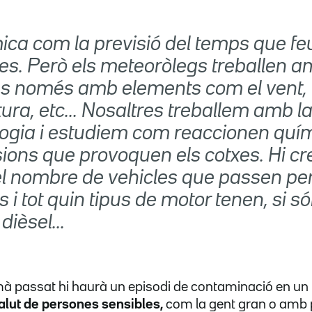
ica com la previsió del temps que fe
ies. Però els meteoròlegs treballen 
ns només amb elements com el vent, 
ra, etc... Nosaltres treballem amb l
ogia i estudiem com reaccionen qu
sions que provoquen els cotxes. Hi c
l nombre de vehicles que passen pe
ns i tot quin tipus de motor tenen, si s
 dièsel...
à passat hi haurà un episodi de contaminació en un
salut de persones sensibles,
com la gent gran o amb