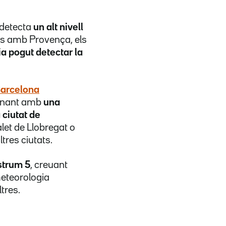
 detecta
un alt nivell
os amb Provença, els
ia pogut detectar la
Barcelona
aminant amb
una
 ciutat de
let de Llobregat o
ltres ciutats.
strum 5
, creuant
meteorologia
ltres.