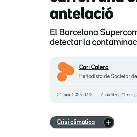
antelació
El Barcelona Supercom
detectar la contaminaci
Cori Calero
Periodista de Societat de
21 maig 2025, 07.18
Actualitzat
21 maig 
Crisi climàtica