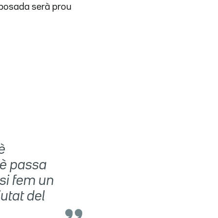
oposada serà prou
è
uè passa
 si fem un
utat del