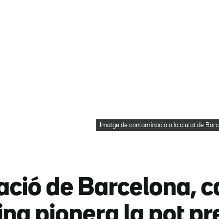
Imatge de contaminació a la ciutat de Bar
ció de Barcelona, ca
ina pionera la pot p