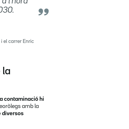
 a l'hora
2030.
 el carrer Enric
 la
na contaminació hi
teoròlegs amb la
e diversos