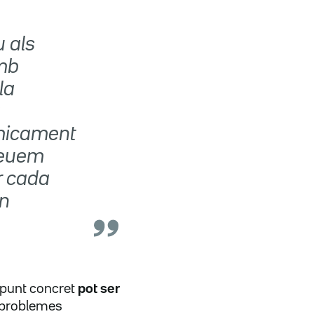
u als
amb
la
a
ímicament
reuem
r cada
ón
 punt concret
pot ser
 problemes