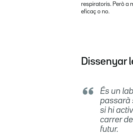
respiratoris. Però a
eficaç o no.
Dissenyar le
És un la
passarà 
si hi act
carrer de
futur.