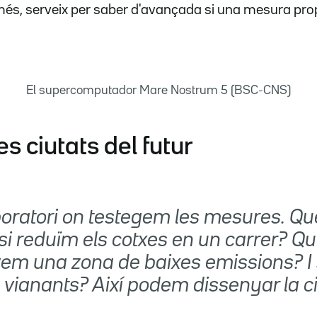
 més, serveix per saber d'avançada si una mesura pr
El supercomputador Mare Nostrum 5 (BSC-CNS)
s ciutats del futur
boratori on testegem les mesures. Qu
si reduïm els cotxes en un carrer? Q
ivem una zona de baixes emissions? I
 vianants? Així podem dissenyar la ci