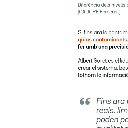
Diferència dels nivell
(
CALIOPE Forecast
)
Si fins ara la conta
quins contaminants 
fer amb una precisi
Albert Soret és el lí
crear el sistema, ba
tothom la informaci
Fins ara
reals, li
poden pos