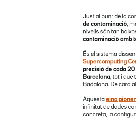
Just al punt de la 
de contaminació
, m
nivells són tan baixo
contaminació amb ta
És el sistema dissen
Supercomputing Ce
precisió de cada 20
Barcelona
, tot i qu
Badalona. De cara al 
Aquesta
eina pione
infinitat de dades c
concreta, la configura