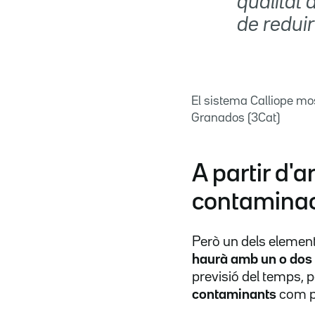
qualitat 
de reduir
El sistema Calliope mos
Granados (3Cat)
A partir d'a
contaminac
Però un dels element
haurà amb un o dos 
previsió del temps,
contaminants
com po