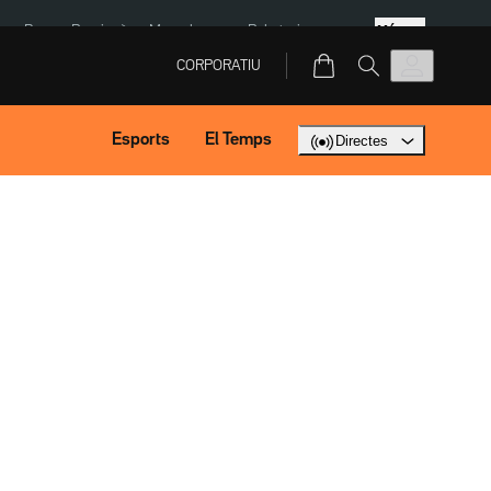
Més
eBay
Perpinyà
Mercabarna
Robatoris coure
CORPORATIU
Esports
El Temps
Directes