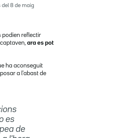
s del 8 de maig
podien reflectir
o captaven,
ara es pot
que ha aconseguit
posar a l'abast de
cions
no es
opea de