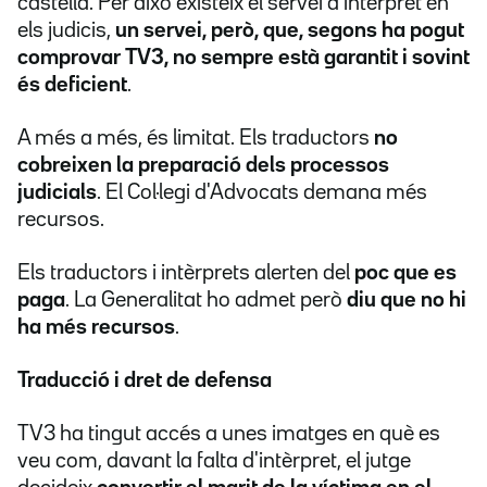
castellà. Per això existeix el servei d'intèrpret en
els judicis,
un servei, però, que, segons ha pogut
comprovar TV3, no sempre està garantit i sovint
és deficient
.
A més a més, és limitat. Els traductors
no
cobreixen la preparació dels processos
judicials
. El Col·legi d'Advocats demana més
recursos.
Els traductors i intèrprets alerten del
poc que es
paga
. La Generalitat ho admet però
diu que no hi
ha més recursos
.
Traducció i dret de defensa
TV3 ha tingut accés a unes imatges en què es
veu com, davant la falta d'intèrpret, el jutge