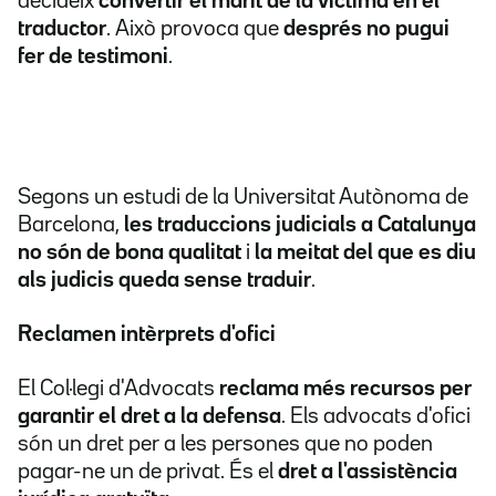
decideix
convertir el marit de la víctima en el
traductor
.
Això provoca que
després no pugui
fer de testimoni
.
Segons un estudi de la Universitat Autònoma de
Barcelona,
les traduccions judicials a Catalunya
no són de bona qualitat
i
la meitat del que es diu
als judicis queda sense traduir
.
Reclamen intèrprets d'ofici
El Col·legi d'Advocats
reclama més recursos per
garantir el dret a la defensa
. Els advocats d'ofici
són un dret per a les persones que no poden
pagar-ne un de privat. És el
dret a l'assistència