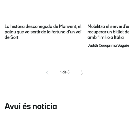
La història desconeguda de Marivent, el
Mobilitza el servei d
palau que va sortir de la fortuna d'un veí
recuperar un bitllet d
de Sort
amb 1 milió a Itàlia
Judith Casaprima Sagué
1
de
5
Avui és notícia