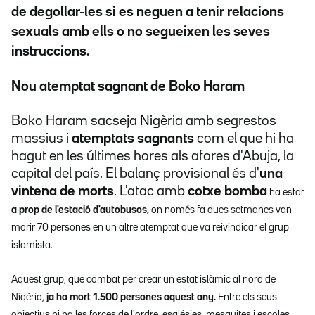
de degollar-les si es neguen a tenir relacions
sexuals amb ells o no segueixen les seves
instruccions.
Nou atemptat sagnant de Boko Haram
Boko Haram sacseja Nigèria amb segrestos
massius i
atemptats sagnants
com el que hi ha
hagut en les últimes hores als afores d'Abuja, la
capital del país. El balanç provisional és d'
una
vintena de morts
. L'atac amb
cotxe bomba
ha estat
a prop de l'estació d'autobusos,
on només fa dues setmanes van
morir 70 persones en un altre atemptat que va reivindicar el grup
islamista.
Aquest grup, que combat per crear un estat islàmic al nord de
Nigèria,
ja ha mort 1.500 persones aquest any.
Entre els seus
objectius hi ha les forces de l'ordre, esglésies, mesquites i escoles.