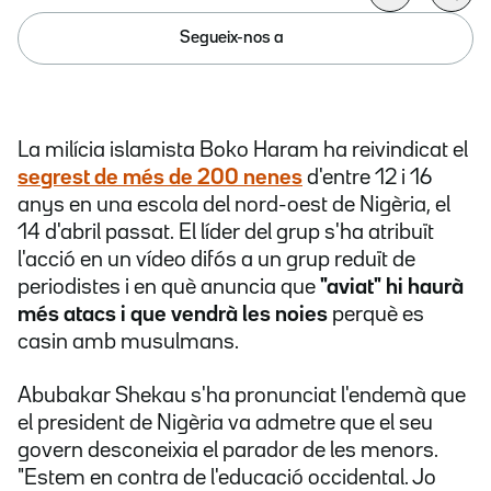
Segueix-nos a
La milícia islamista Boko Haram ha reivindicat el
segrest de més de 200 nenes
d'entre 12 i 16
anys en una escola del nord-oest de Nigèria, el
14 d'abril passat. El líder del grup s'ha atribuït
l'acció en un vídeo difós a un grup reduït de
periodistes i en què anuncia que
"aviat" hi haurà
més atacs i que vendrà les noies
perquè es
casin amb musulmans.
Abubakar Shekau s'ha pronunciat l'endemà que
el president de Nigèria va admetre que el seu
govern desconeixia el parador de les menors.
"Estem en contra de l'educació occidental. Jo