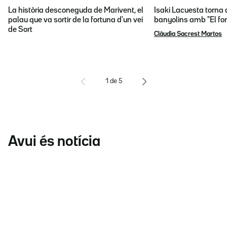
La història desconeguda de Marivent, el
Isaki Lacuesta torna 
palau que va sortir de la fortuna d'un veí
banyolins amb "El fon
de Sort
Clàudia Sacrest Martos
1
de
5
Avui és notícia