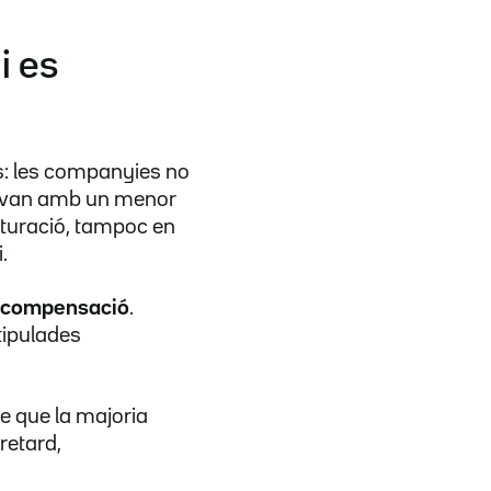
i es
rs: les companyies no
si van amb un menor
acturació, tampoc en
.
compensació
.
tipulades
re que la majoria
retard,