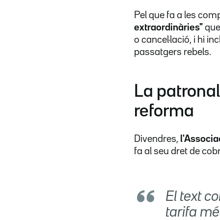
Pel que fa a les com
extraordinàries"
que 
o cancel·lació, i hi in
passatgers rebels.
La patronal
reforma
Divendres,
l'Associa
fa al seu dret de cob
El text c
tarifa m