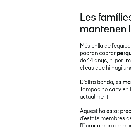
Les famílie
mantenen 
Més enllà de l'equip
podran cobrar
perqu
de 14 anys, ni per
im
el cas que hi hagi un
D'altra banda, es
man
Tampoc no canvien 
actualment.
Aquest ha estat prec
d'estats membres def
l'Eurocambra deman