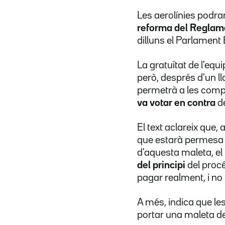
Les aerolínies podr
reforma del Reglame
dilluns el Parlament
La gratuïtat de l'equ
però, després d'un ll
permetrà a les compa
va votar en contra
de
El text aclareix que, 
que estarà permesa "
d'aquesta maleta, el 
del principi
del proc
pagar realment, i no s
A més, indica que l
portar una maleta de 