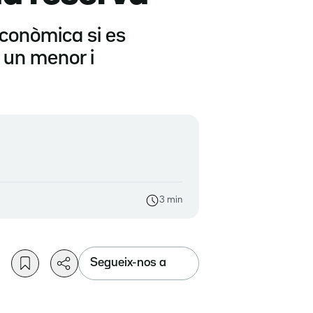
econòmica si es
e un menor i
3 min
Segueix-nos a