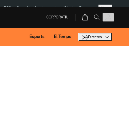
Més
ERC
SpaceX
Isaki Lacuesta
Sánchez Europa
CORPORATIU
Esports
El Temps
Directes