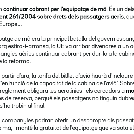
an
continuar cobrant per l'equipatge de mà
. És un del
nt 261/2004 sobre drets dels passatgers aeris
, qu
 Europeu.
ipatge de mà era la principal batalla del govern espan
arg estira-i-arronsa, la UE va arribar divendres a un a
nyies aèries continuar cobrant per dur-lo a la cabina
 la reforma.
a partir d'ara, la tarifa del bitllet d'avió haurà d'inclou
en funció de la capacitat de la cabina de l'avió". Sob
reglament obligarà les aerolínies i els cercadors a
mos
és de reserva, perquè els passatgers no tinguin dubte
'ho trobin al final.
es companyies podran oferir un descompte als passat
mà, i manté la gratuïtat de l'equipatge que va sota el