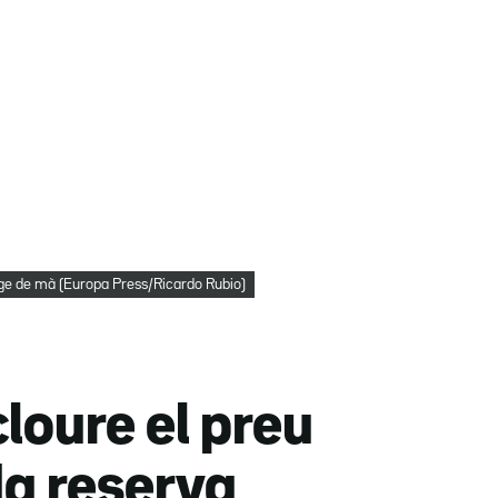
atge de mà (Europa Press/Ricardo Rubio)
cloure el preu
da reserva