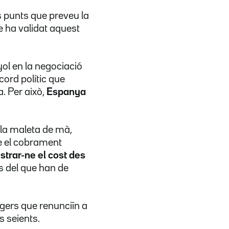
s punts que preveu la
e ha validat aquest
yol en la negociació
cord polític que
. Per això,
Espanya
re la maleta de mà,
re el cobrament
trar-ne el cost des
s del que han de
gers que renunciïn a
s seients.