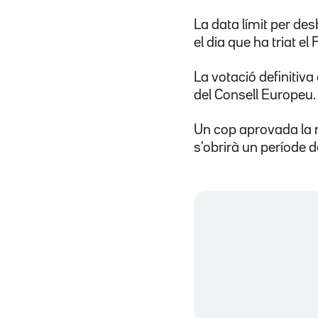
La data límit per de
el dia que ha triat e
La votació definitiva 
del Consell Europeu.
Un cop aprovada la n
s'obrirà un període 