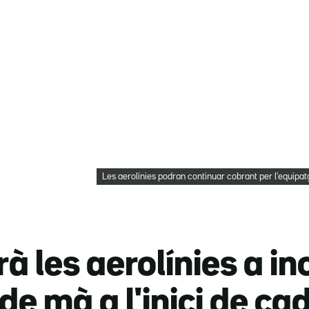
Les aerolínies podran continuar cobrant per l'equip
à les aerolínies a in
de mà a l'inici de ca