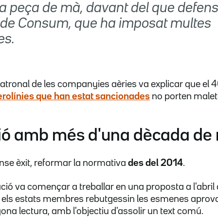
na peça de mà, davant del que defens
i de Consum, que ha imposat multes
es.
 patronal de les companyies aèries va explicar que el
erolínies que han estat sancionades
no porten malet
ció amb més d'una dècada de 
ense èxit, reformar la normativa
des del 2014
.
ació va començar a treballar en una proposta a l'abril
 els estats membres rebutgessin les esmenes aprov
na lectura, amb l'objectiu d'assolir un text comú.