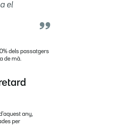
a el
 40% dels passatgers
a de mà.
retard
 d'aquest any,
ades per