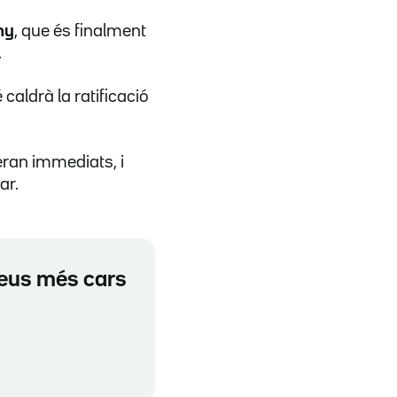
ny
, que és finalment
.
 caldrà la ratificació
eran immediats, i
ar.
preus més cars