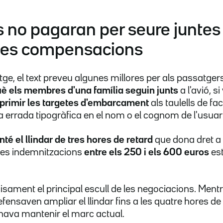
s no pagaran per seure juntes 
les compensacions
atge, el text preveu algunes millores per als passatge
è els membres d'una família seguin junts
a l'avió, 
primir les targetes d'embarcament
als taulells de f
a errada tipogràfica en el nom o el cognom de l'usuari
té el llindar de tres hores de retard
que dona dret a
les indemnitzacions
entre els 250 i els 600 euros
es
isament el principal escull de les negociacions. Ment
ensaven ampliar el llindar fins a les quatre hores de 
ava mantenir el marc actual.