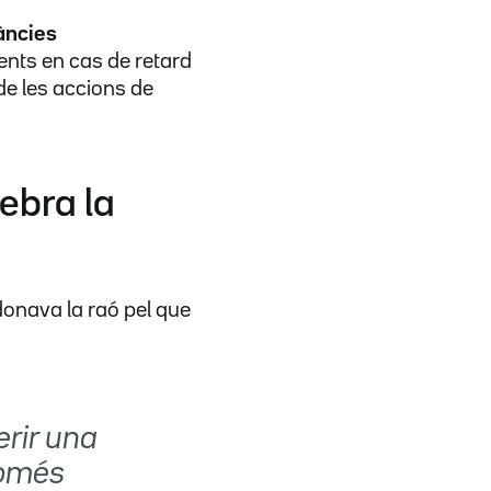
àncies
ents en cas de retard
de les accions de
ebra la
 donava la raó pel que
erir una
només