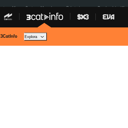
euta
Menors Ceuta
Mercabarna
Robatoris coure
Bombardejos Kíiv
 3CatInfo
Explora