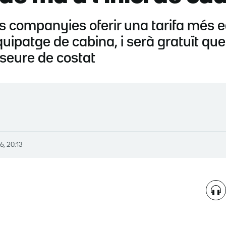
s companyies oferir una tarifa més 
uipatge de cabina, i serà gratuït qu
seure de costat
26, 20.13