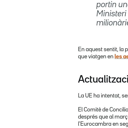
portin u
Minister
milionàri
En aquest sentit, la
que viatgen en
les a
Actualitza
La UE ha intentat, s
El Comitè de Concili
després que al març
l'Eurocambra en sego