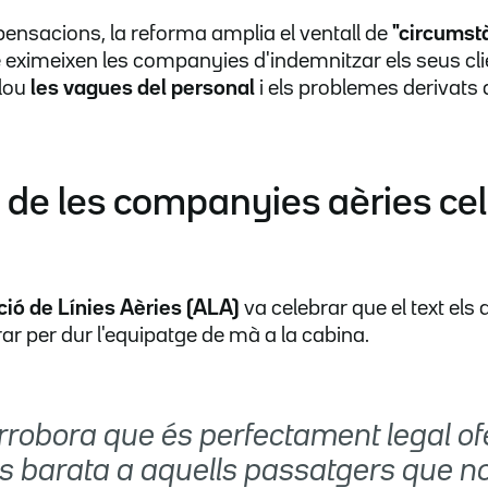
pensacions, la reforma amplia el ventall de
"circumst
eximeixen les companyies d'indemnitzar els seus cli
clou
les vagues del personal
i els problemes derivats 
 de les companyies aèries cel
ció de Línies Aèries (ALA)
va celebrar que el text els
rar per dur l'equipatge de mà a la cabina.
orrobora que és perfectament legal of
és barata a aquells passatgers que 