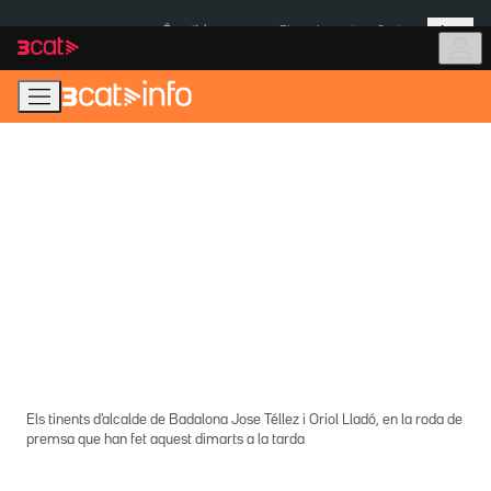
Anar
Anar
Més
a
al
És notícia:
Pluges Inuncat
Ceuta
la
contingut
navegació
principal
Els tinents d'alcalde de Badalona Jose Téllez i Oriol Lladó, en la roda de
premsa que han fet aquest dimarts a la tarda