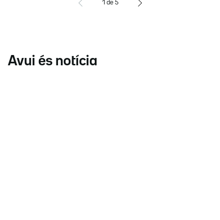
1
de
5
Avui és notícia