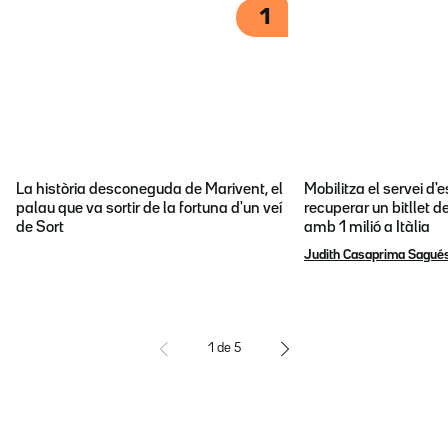
1
La història desconeguda de Marivent, el
Mobilitza el servei d
palau que va sortir de la fortuna d'un veí
recuperar un bitllet d
de Sort
amb 1 milió a Itàlia
Judith Casaprima Sagué
1
de
5