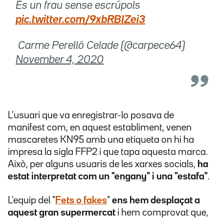
És un frau sense escrúpols
pic.twitter.com/9xbRBIZei3
 Carme Perelló Celade (@carpece64)
November 4, 2020
L'usuari que va enregistrar-lo posava de
manifest com, en aquest establiment, venen
mascaretes KN95 amb una etiqueta on hi ha
impresa la sigla FFP2 i que tapa aquesta marca.
Això, per alguns usuaris de les xarxes socials,
ha
estat interpretat com un "engany" i una "estafa"
.
L'equip del "
Fets o fakes
"
ens hem desplaçat a
aquest gran supermercat
i hem comprovat que,