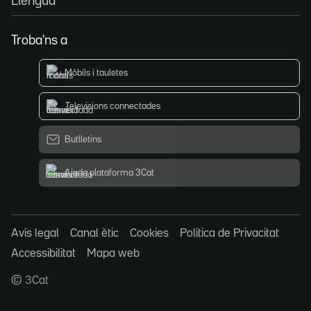
Llengua
Troba'ns a
Mòbils i tauletes
Televisions connectades
Butlletins
Ajuda plataforma 3Cat
Avís legal
Canal ètic
Cookies
Política de Privacitat
Accessibilitat
Mapa web
© 3Cat