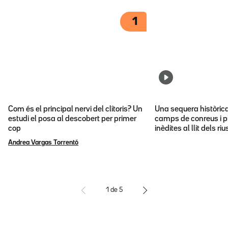
1
Com és el principal nervi del clítoris? Un
Una sequera històric
estudi el posa al descobert per primer
camps de conreus i p
cop
inèdites al llit dels riu
Andrea Vargas Torrentó
1
de
5