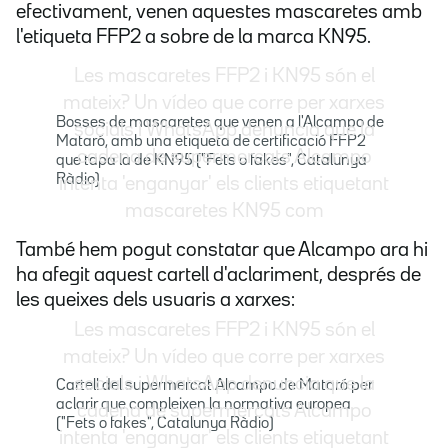
efectivament, venen aquestes mascaretes amb
l'etiqueta FFP2 a sobre de la marca KN95.
Les mascaretes FFP2 i KN95 són el
mateix? Un vídeo que corre per xarxes
Bosses de mascaretes que venen a l'Alcampo de
socials i WhatsApp denuncia que la
Mataró, amb una etiqueta de certificació FFP2
cadena de supermercats Alcampo
que tapa la de KN95 ("Fets o fakes", Catalunya
Ràdio)
intenta 'enganyar' els clients etiquetant
mascaretes KN95 com
També hem pogut constatar que Alcampo ara hi
ha afegit aquest cartell d'aclariment, després de
les queixes dels usuaris a xarxes:
Les mascaretes FFP2 i KN95 són el
mateix? Un vídeo que corre per xarxes
socials i WhatsApp denuncia que la
Cartell del supermercat Alcampo de Mataró per
aclarir que compleixen la normativa europea
cadena de supermercats Alcampo
("Fets o fakes", Catalunya Ràdio)
intenta 'enganyar' els clients etiquetant