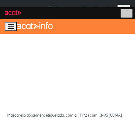
Anar
Anar
Més
a
al
És notícia:
Itàlia
Ulleres eclipsi
la
contingut
navegació
principal
Mascareta doblement etiquetada, com a FFP2 i com KN95 (CCMA)