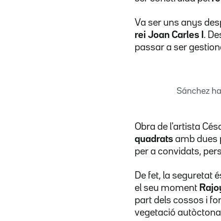
Va ser uns anys desp
rei Joan Carles I
. De
passar a ser gestiona
Sánchez ha 
Obra de l'artista Cés
quadrats
amb dues pi
per a convidats, pers
De fet, la seguretat 
el seu moment
Rajo
part dels cossos i fo
vegetació autòctona