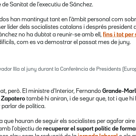
e de Sanitat de l'executiu de Sánchez.
 dos han mantingut tant en l'àmbit personal com sobret
ser líder dels socialistes catalans i després president 
Sánchez no ha dubtat a reunir-se amb ell,
fins i tot pe
fícils, com es va demostrar el passat mes de juny.
ador Illa al juny durant la Conferència de Presidents (Euro
at, però. El ministre d'Interior, Fernando
Grande-Mar
 Zapatero
també hi aniran, i de segur que, tot i que hi 
parlar de política.
a que hauran de seguir els socialistes per agafar aire 
amb l'objectiu de
recuperar el suport polític de for