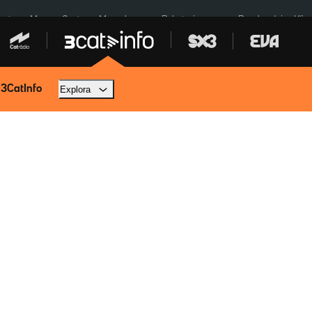
euta
Menors Ceuta
Mercabarna
Robatoris coure
Bombardejos Kíiv
 3CatInfo
Explora