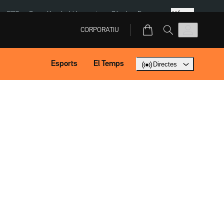
Més
ERC
SpaceX
Isaki Lacuesta
Sánchez Europa
CORPORATIU
Esports
El Temps
Directes