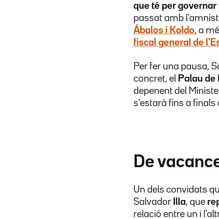
que té per governar
passat amb l'amnisti
Ábalos i Koldo
, a m
fiscal general de l'E
Per fer una pausa, S
concret, el
Palau de 
depenent del Minister
s'estarà fins a finals
De vacances
Un dels convidats qu
Salvador
Illa
, que
rep
relació entre un i l'a