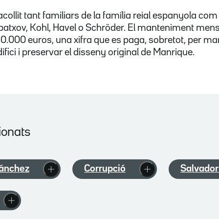
collit tant familiars de la família reial espanyola co
atxov, Kohl, Havel o Schröder. El manteniment mens
 10.000 euros, una xifra que es paga, sobretot, per man
difici i preservar el disseny original de Manrique.
ionats
ánchez
Corrupció
Salvador 