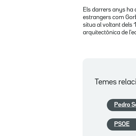
Els darrers anys ha a
estrangers com Gorb
situa al voltant dels
arquitectònica de l'e
Temes relac
Pedro S
PSOE