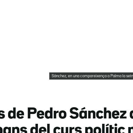
Sánchez, en una compareixença a Palma la set
 de Pedro Sánchez a
ns del curs polític m