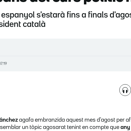
 espanyol s'estarà fins a finals d'ag
sident català
07.19
ánchez
agafa embranzida aquest mes d'agost per afr
ot semblar un tòpic agosarat tenint en compte que
any 