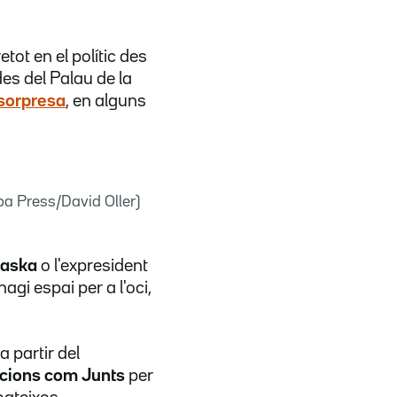
ot en el polític des
des del Palau de la
r sorpresa
, en alguns
pa Press/David Oller)
laska
o l'expresident
hagi espai per a l'oci,
a partir del
macions com Junts
per