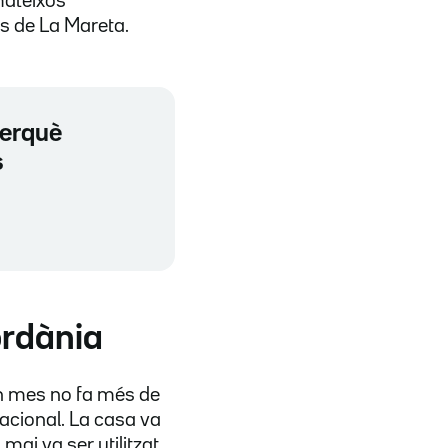
mateixos
ins de La Mareta.
perquè
s
ordània
un mes no fa més de
Nacional. La casa va
mai va ser utilitzat.