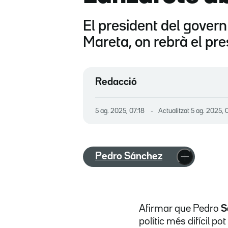
El president del govern
Mareta, on rebrà el pre
Redacció
5 ag. 2025, 07.18
Actualitzat
5 ag. 2025, 
Pedro Sánchez
Afirmar que Pedro
S
polític més difícil p