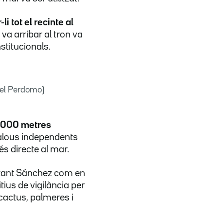
li tot el recinte al
 va arribar al tron va
stitucionals.
iel Perdomo)
.000 metres
ngalous independents
és directe al mar.
s, tant Sánchez com en
tius de vigilància per
 cactus, palmeres i