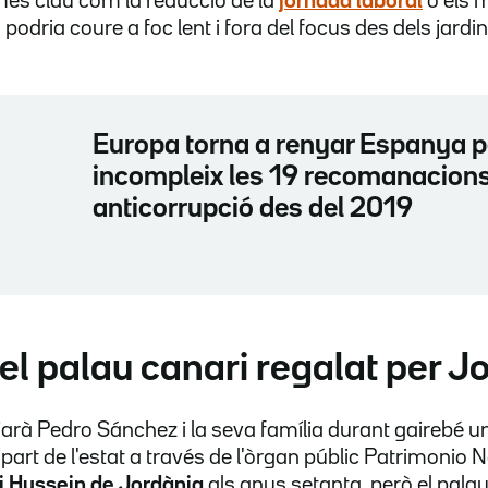
mes clau com la reducció de la
jornada laboral
o els 
s podria coure a foc lent i fora del focus des dels jard
Europa torna a renyar Espanya 
incompleix les 19 recomanacion
anticorrupció des del 2019
el palau canari regalat per J
tjarà Pedro Sánchez i la seva família durant gairebé 
art de l'estat a través de l'òrgan públic Patrimonio 
i Hussein de Jordània
als anys setanta, però el palau 