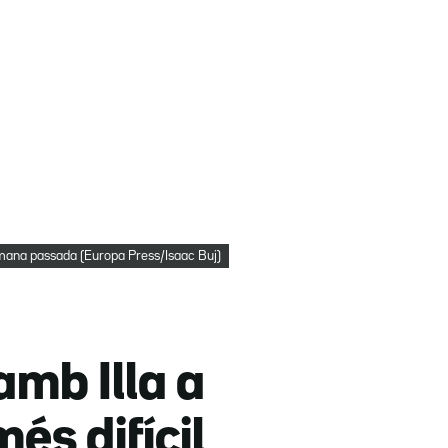
mana passada (Europa Press/Isaac Buj)
mb Illa a
és difícil