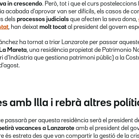
 va in crescendo
. Però, tot i que el curs posteleccions
a acabada d'aprovar van ser difícils, els casos de co
és dels
processos judicials
que afecten la seva dona,
stat
, han deixat
molt tocat
al president del govern esp
ánchez ha tornat a triar Lanzarote per passar aques
La Mareta
, una residència propietat de Patrimonio N
i d'Indústria que gestiona patrimoni públic) a la Cost
 d'agost.
 amb Illa i rebrà altres políti
e passarà per aquesta residència serà el president de 
etirà vacances a Lanzarote
amb el president del go
ltre és estreta des que van compartir la gestió de la cr