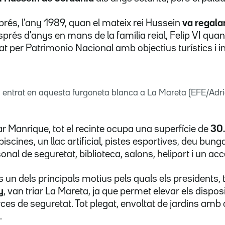
rés, l'any 1989, quan el mateix rei Hussein
va regalar-
sprés d'anys en mans de la família reial, Felip VI quan
t per Patrimonio Nacional amb objectius turístics i in
entrat en aquesta furgoneta blanca a La Mareta (EFE/Adr
ar Manrique, tot el recinte ocupa una superfície de
30
scines, un llac artificial, pistes esportives, deu bu
onal de seguretat, biblioteca, salons, heliport i un acc
és un dels principals motius pels quals els president
y
, van triar La Mareta, ja que permet elevar els disposi
rces de seguretat. Tot plegat, envoltat de jardins amb
.