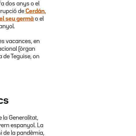
 fa dos anys o el
rrupció de
Cerdán,
el seu germà
o el
anyol.
tes vacances, en
acional (òrgan
a de Teguise, on
cs
la Generalitat,
vern espanyol. La
isi de la pandèmia,