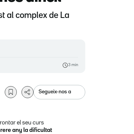
ost al complex de La
3 min
Segueix-nos a
ontar el seu curs
rere any la dificultat