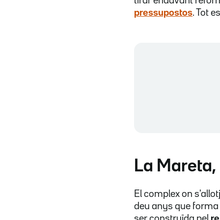
tirar endavant refor
pressupostos
. Tot e
La Mareta, 
El complex on s'allo
deu anys que forma p
ser construïda pel
re