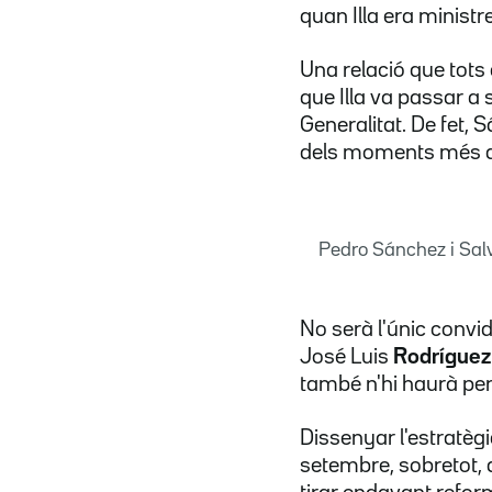
quan Illa era ministr
Una relació que tots
que Illa va passar a 
Generalitat. De fet, 
dels moments més di
Pedro Sánchez i Salv
No serà l'únic convid
José Luis
Rodríguez
també n'hi haurà per 
Dissenyar l'estratègi
setembre, sobretot, 