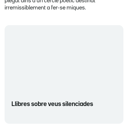
plegat dins d'un cercle poètic destinat
irremissiblement a fer-se miques.
Llibres sobre veus silenciades