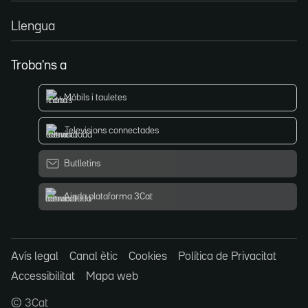
Llengua
Troba'ns a
Mòbils i tauletes
Televisions connectades
Butlletins
Ajuda plataforma 3Cat
Avís legal
Canal ètic
Cookies
Política de Privacitat
Accessibilitat
Mapa web
© 3Cat